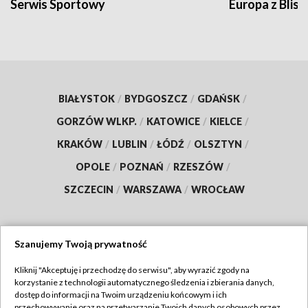
Serwis Sportowy
Europa z Blisk
BIAŁYSTOK
/
BYDGOSZCZ
/
GDAŃSK
/
GORZÓW WLKP.
/
KATOWICE
/
KIELCE
/
KRAKÓW
/
LUBLIN
/
ŁÓDŹ
/
OLSZTYN
/
OPOLE
/
POZNAŃ
/
RZESZÓW
/
SZCZECIN
/
WARSZAWA
/
WROCŁAW
Szanujemy Twoją prywatność
Dołącz do nas:
Kliknij "Akceptuję i przechodzę do serwisu", aby wyrazić zgody na
korzystanie z technologii automatycznego śledzenia i zbierania danych,
TVP
dostęp do informacji na Twoim urządzeniu końcowym i ich
Abonament TVP
przechowywanie oraz na przetwarzanie Twoich danych osobowych przez