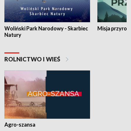
Woliński Park Narodowy - Skarbiec
Misja przyrod
Natury
ROLNICTWO I WIEŚ
Agro-szansa