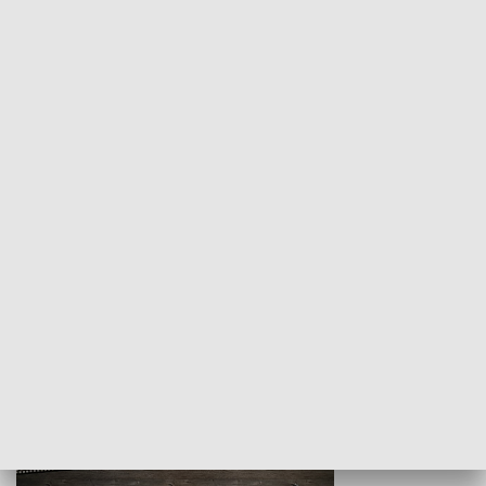
Z indeksem w ręku
Droga po suk
HISTORIA