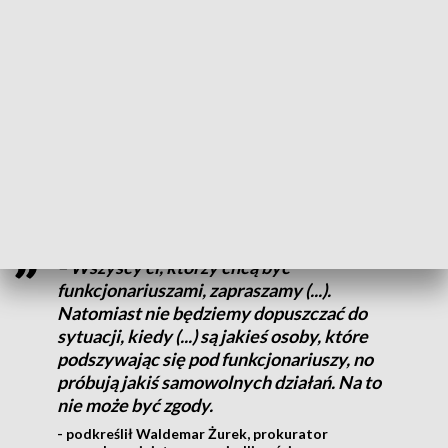
prokuratury. Zapewnił, że państwo będzie działać w sposób
zdecydowany, ale w granicach prawa.
– Jesteśmy zwolennikami państwa, które działa w ramach
polskich przepisów, ale państwa silnego - powiedział
prokurator generalny Waldemar Żurek. Ostrzegł również
przed próbami podszywania się pod funkcjonariuszy,
przywołując
art. 227 Kodeksu Karnego.
– Wszyscy ci, którzy chcą być
funkcjonariuszami, zapraszamy (...).
Natomiast nie będziemy dopuszczać do
sytuacji, kiedy (...) są jakieś osoby, które
podszywając się pod funkcjonariuszy, no
próbują jakiś samowolnych działań. Na to
nie może być zgody.
- podkreślił Waldemar Żurek, prokurator