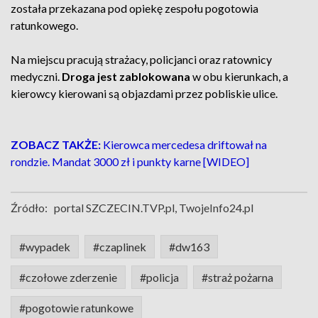
została przekazana pod opiekę zespołu pogotowia
ratunkowego.
Na miejscu pracują strażacy, policjanci oraz ratownicy
medyczni.
Droga jest zablokowana
w obu kierunkach, a
kierowcy kierowani są objazdami przez pobliskie ulice.
ZOBACZ TAKŻE:
Kierowca mercedesa driftował na
rondzie. Mandat 3000 zł i punkty karne [WIDEO]
Źródło:
portal SZCZECIN.TVP.pl, TwojeInfo24.pl
#wypadek
#czaplinek
#dw163
#czołowe zderzenie
#policja
#straż pożarna
#pogotowie ratunkowe