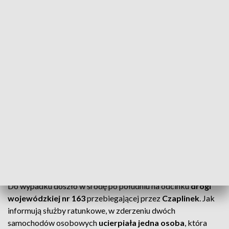
Czołowe zderzenie, jedna osoba ranna (źródło: Adam Wójcik)
Jedna osoba została poszkodowana w wyniku
czołowego zderzenia dwóch aut osobowych na
ulicy Drahimskiej w Czaplinku. Droga wojewódzka
nr 163 jest całkowicie zamknięta, a ruch odbywa się
objazdami.
Do wypadku doszło w środę po południu na odcinku
drogi
wojewódzkiej nr 163
przebiegającej przez
Czaplinek
. Jak
informują służby ratunkowe, w zderzeniu dwóch
samochodów osobowych
ucierpiała jedna osoba
, która