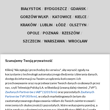
BIAŁYSTOK
/
BYDGOSZCZ
/
GDAŃSK
/
GORZÓW WLKP.
/
KATOWICE
/
KIELCE
/
KRAKÓW
/
LUBLIN
/
ŁÓDŹ
/
OLSZTYN
/
OPOLE
/
POZNAŃ
/
RZESZÓW
/
SZCZECIN
/
WARSZAWA
/
WROCŁAW
Szanujemy Twoją prywatność
Dołącz do nas:
Kliknij "Akceptuję i przechodzę do serwisu", aby wyrazić zgody na
korzystanie z technologii automatycznego śledzenia i zbierania danych,
TVP
dostęp do informacji na Twoim urządzeniu końcowym i ich
Abonament TVP
przechowywanie oraz na przetwarzanie Twoich danych osobowych przez
Regulamin TVP
nas, czyli Telewizję Polską S.A. w likwidacji (zwaną dalej również „TVP”),
Emisja w TVP
Polityka prywatności
Zaufanych Partnerów z IAB* (1201 firm)
oraz pozostałych
Zaufanych
Partnerów TVP (93 firm)
, w celach marketingowych (w tym do
Centrum informacji TVP
Moje zgody
zautomatyzowanego dopasowania reklam do Twoich zainteresowań i
mierzenia ich skuteczności) i pozostałych, które wskazujemy poniżej, a
Naziemna Telewizja Cyfrowa
Pomoc
także zgody na udostępnianie przez nas identyfikatora PPID do Google.