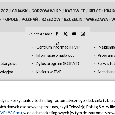
SZCZ
/
GDAŃSK
/
GORZÓW WLKP.
/
KATOWICE
/
KIELCE
/
KRA
N
/
OPOLE
/
POZNAŃ
/
RZESZÓW
/
SZCZECIN
/
WARSZAWA
/
W
Dołącz do nas:
Centrum informacji TVP
Naziemna
Informacje o nadawcy
Program d
zetargowe
Zgłoś program (ROPAT)
Serwis fo
wizyjna
Kariera w TVP
Merchandi
Polityka prywatności
Moje zgody
Pomoc
Biuro re
ody na korzystanie z technologii automatycznego śledzenia i zbie
 danych osobowych przez nas, czyli Telewizję Polską S.A. w likw
VP (93 firm)
, w celach marketingowych (w tym do zautomatyzow