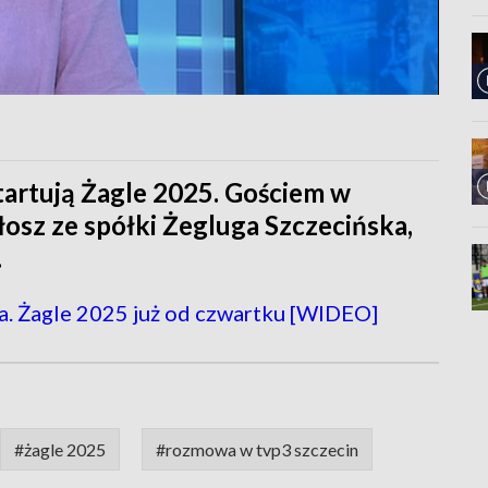
Startują Żagle 2025. Gościem w
łosz ze spółki Żegluga Szczecińska,
.
ta. Żagle 2025 już od czwartku [WIDEO]
#żagle 2025
#rozmowa w tvp3 szczecin