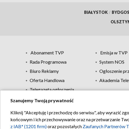
BIAŁYSTOK
/
BYDGO
OLSZTY
Abonament TVP
Emisja w TVP
Rada Programowa
System NOS
Biuro Reklamy
Ogłoszenie pr
Oferta Handlowa
Akademia Tele
Telegazeta ogłoszenia
Szanujemy Twoją prywatność
Regulamin TVP
Kliknij "Akceptuję i przechodzę do serwisu", aby wyrazić zg
końcowym i ich przechowywanie oraz na przetwarzanie Twoich
z IAB* (1201 firm)
oraz pozostałych
Zaufanych Partnerów T