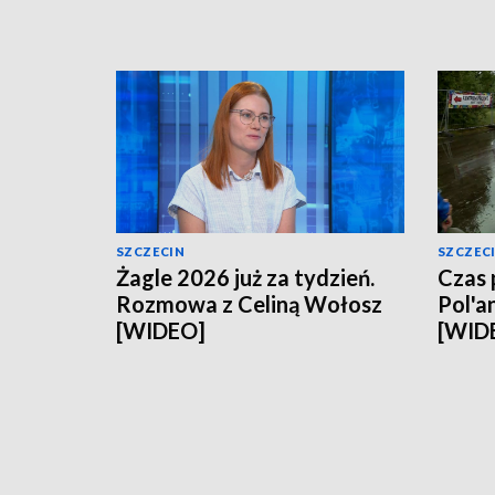
SZCZECIN
SZCZEC
Żagle 2026 już za tydzień.
Czas
Rozmowa z Celiną Wołosz
Pol'a
[WIDEO]
[WID