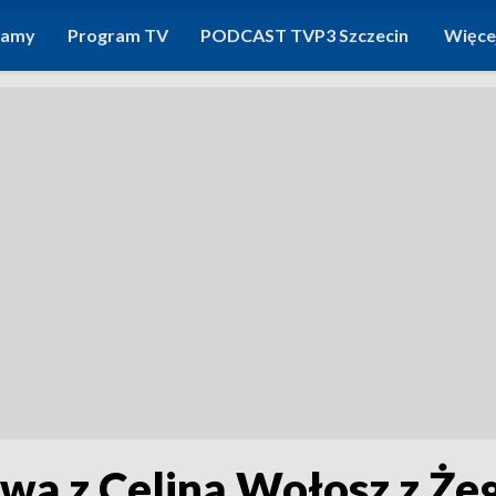
ramy
Program TV
PODCAST TVP3 Szczecin
Więce
a z Celiną Wołosz z Żeg