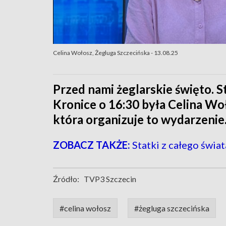
Celina Wołosz, Żegluga Szczecińska - 13.08.25
Przed nami żeglarskie święto. 
Kronice o 16:30 była Celina Wo
która organizuje to wydarzenie
ZOBACZ TAKŻE:
Statki z całego świa
Źródło:
TVP3 Szczecin
#celina wołosz
#żegluga szczecińska