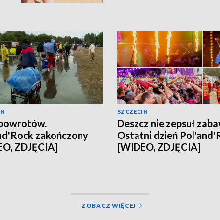
IN
SZCZECIN
 powrotów.
Deszcz nie zepsuł zaba
nd'Rock zakończony
Ostatni dzień Pol'and'
EO, ZDJĘCIA]
[WIDEO, ZDJĘCIA]
ZOBACZ WIĘCEJ