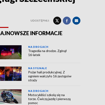
UDOSTĘPNIJ:
AJNOWSZE INFORMACJE
NA DROGACH
Tragedia na drodze. Zginął
16-latek
NA SYGNALE
Pożar hali produkcyjnej. Z
ogniem walczyło 16 zastępów
straży
NA DROGACH
Motocykliści szkolą się na
torze. Ćwiczą jazdę i pierwszą
pomoc