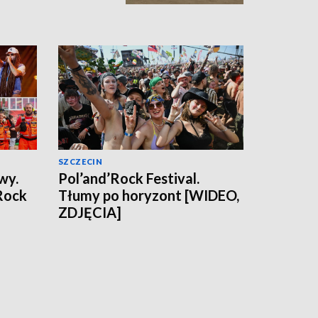
SZCZECIN
wy.
Pol’and’Rock Festival.
Rock
Tłumy po horyzont [WIDEO,
ZDJĘCIA]