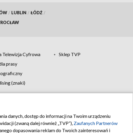
KÓW
/
LUBLIN
/
ŁÓDŹ
/
ROCŁAW
 Telewizja Cyfrowa
Sklep TVP
la prasy
tograficzny
sing (znaki)
klamy
Kontakt
rania danych, dostęp do informacji na Twoim urządzeniu
idacji (zwaną dalej również „TVP”),
Zaufanych Partnerów
anego dopasowania reklam do Twoich zainteresowań i