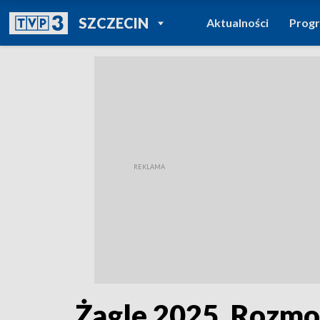
POWRÓT DO
SZCZECIN
Aktualności
Prog
TVP REGIONY
Żagle 2025. Rozmow