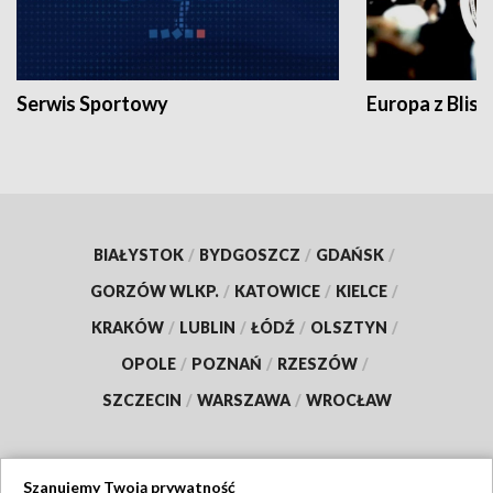
Serwis Sportowy
Europa z Blisk
BIAŁYSTOK
/
BYDGOSZCZ
/
GDAŃSK
/
GORZÓW WLKP.
/
KATOWICE
/
KIELCE
/
KRAKÓW
/
LUBLIN
/
ŁÓDŹ
/
OLSZTYN
/
OPOLE
/
POZNAŃ
/
RZESZÓW
/
SZCZECIN
/
WARSZAWA
/
WROCŁAW
Szanujemy Twoją prywatność