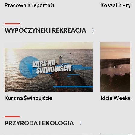
Pracownia reportażu
Koszalin – ryt
WYPOCZYNEK I REKREACJA
Kurs na Świnoujście
Idzie Weeken
PRZYRODA I EKOLOGIA