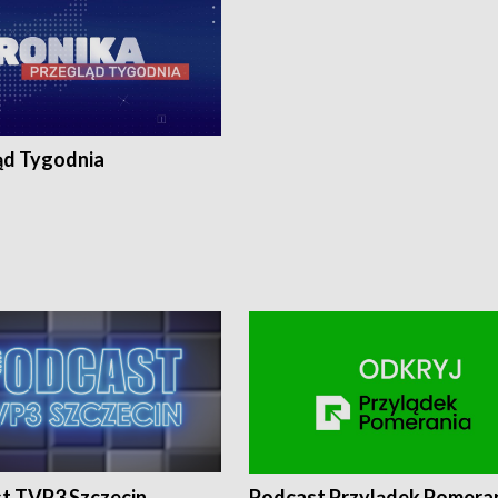
ąd Tygodnia
t TVP3 Szczecin
Podcast Przylądek Pomera