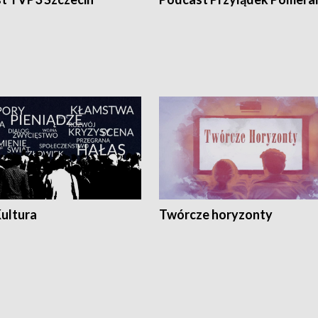
Kultura
Twórcze horyzonty