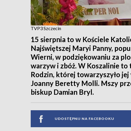
TVP3 Szczecin
15 sierpnia to w Kościele Kato
Najświętszej Maryi Panny, popu
Wierni, w podziękowaniu za plo
warzyw i zbóż. W Koszalinie to 
Rodzin, której towarzyszyło jej
Joanny Beretty Molli. Mszy prz
biskup Damian Bryl.
UDOSTĘPNIJ NA FACEBOOKU