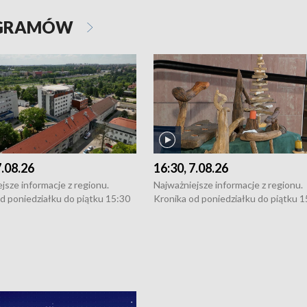
OGRAMÓW
7.08.26
16:30, 7.08.26
jsze informacje z regionu.
Najważniejsze informacje z regionu.
d poniedziałku do piątku 15:30
Kronika od poniedziałku do piątku 1
16:30 (+ rozmowa), 18:30, 21:30.
(flesz), 16:30 (+ rozmowa), 18:30, 21
y i święta 15:30 i 16:30
W weekendy i święta 15:30 i 16:30
8:30 i 21:30. Dziennikarze czekają
(flesz), 18:30 i 21:30. Dziennikarze c
a zgłoszenia: Szczecin - tel. 91-
na Państwa zgłoszenia: Szczecin - te
0, Koszalin - tel. 94-34-50-054,
4 8-10-400, Koszalin - tel. 94-34-50
ronika@tvp.pl.
e-mail: kronika@tvp.pl.