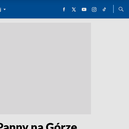
j
Panny na Górze