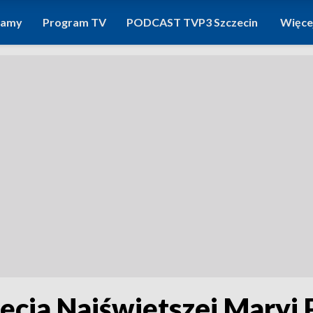
ramy
Program TV
PODCAST TVP3 Szczecin
Więce
cia Najświętszej Maryi 