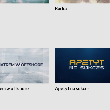
Barka
rem w offshore
Apetyt na sukces