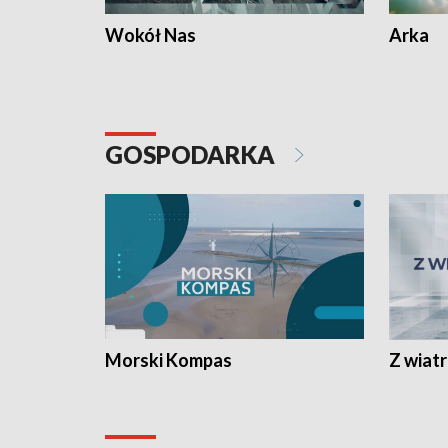
Wokół Nas
Arka
GOSPODARKA
Morski Kompas
Z wiat