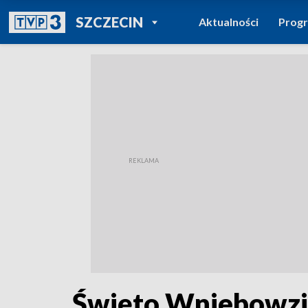
POWRÓT DO
SZCZECIN
Aktualności
Prog
TVP REGIONY
Święto Wniebowzię