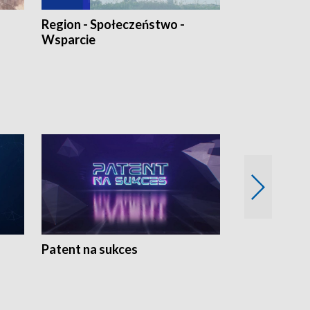
Region - Społeczeństwo -
Bez Barier
Wsparcie
Patent na sukces
Rolnictwo w 