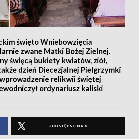
lickim święto Wniebowzięcia
larnie zwane Matki Bożej Zielnej.
ny święcą bukiety kwiatów, ziół,
także dzień Diecezjalnej Pielgrzymki
 wprowadzenie relikwii świętej
ewodniczył ordynariusz kaliski
UDOSTĘPNIJ NA X