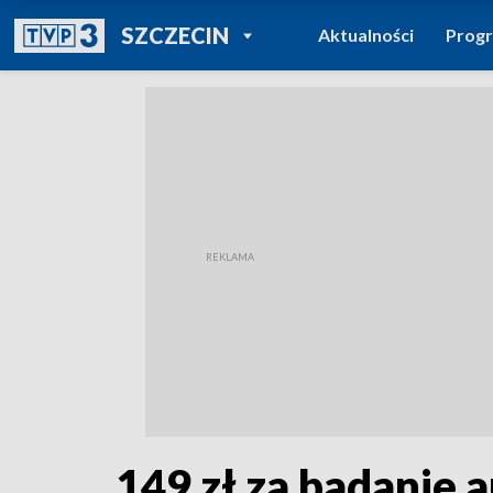
POWRÓT DO
SZCZECIN
Aktualności
Prog
TVP REGIONY
149 zł za badanie 