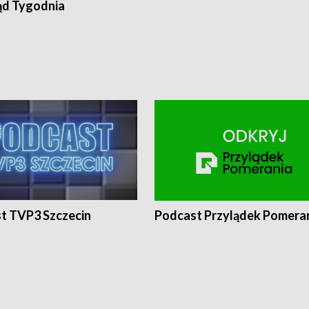
ąd Tygodnia
t TVP3 Szczecin
Podcast Przylądek Pomera