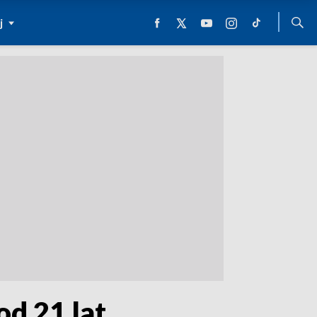
j
od 21 lat