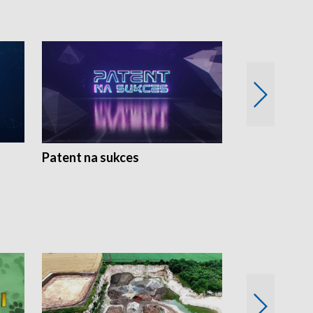
Patent na sukces
Rolnictwo w 