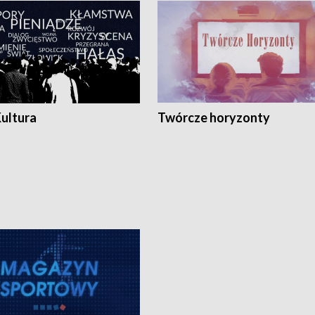
Kultura
Twórcze horyzonty