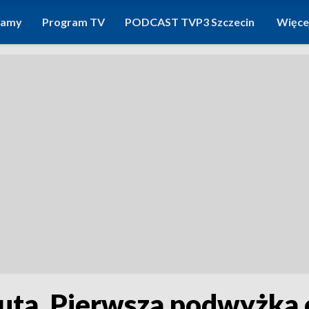
ramy
Program TV
PODCAST TVP3 Szczecin
Więce
auta. Pierwsza podwyżka 