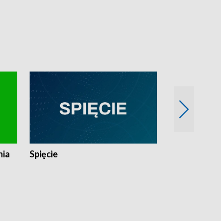
nia
Spięcie
Niedziałkow