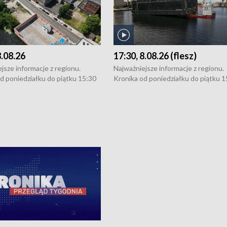
8.08.26
17:30, 8.08.26 (flesz)
jsze informacje z regionu.
Najważniejsze informacje z regionu.
d poniedziałku do piątku 15:30
Kronika od poniedziałku do piątku 1
16:30 (+ rozmowa), 18:30, 21:30.
(flesz), 16:30 (+ rozmowa), 18:30, 21
y i święta 15:30 i 16:30
W weekendy i święta 15:30 i 16:30
8:30 i 21:30. Dziennikarze czekają
(flesz), 18:30 i 21:30. Dziennikarze c
a zgłoszenia: Szczecin - tel. 91-
na Państwa zgłoszenia: Szczecin - te
0, Koszalin - tel. 94-34-50-054,
4 8-10-400, Koszalin - tel. 94-34-50
ronika@tvp.pl.
e-mail: kronika@tvp.pl.