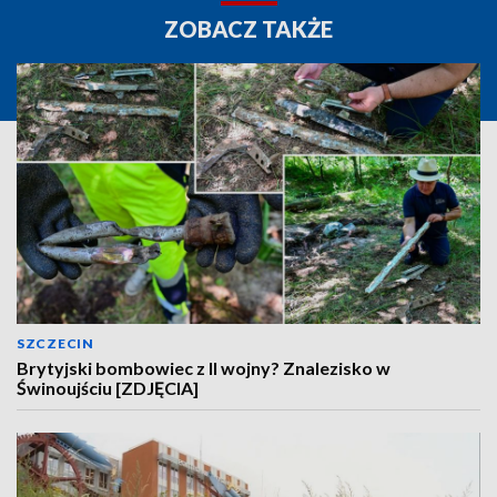
ZOBACZ TAKŻE
SZCZECIN
Brytyjski bombowiec z II wojny? Znalezisko w
Świnoujściu [ZDJĘCIA]