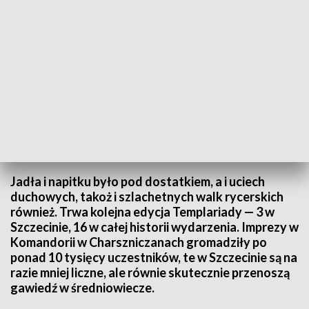
Pojedynki, uczty i zabawa. 16. Templariada zagościła w Szczecinie
Jadła i napitku było pod dostatkiem, a i uciech
duchowych, takoż i szlachetnych walk rycerskich
również. Trwa kolejna edycja Templariady — 3 w
Szczecinie, 16 w całej historii wydarzenia. Imprezy w
Komandorii w Charszniczanach gromadziły po
ponad 10 tysięcy uczestników, te w Szczecinie są na
razie mniej liczne, ale równie skutecznie przenoszą
gawiedź w średniowiecze.