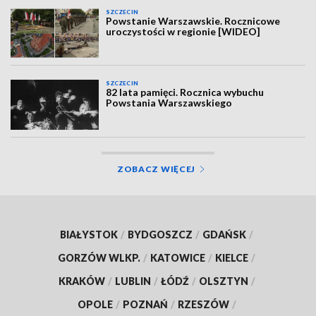
SZCZECIN
Powstanie Warszawskie. Rocznicowe
uroczystości w regionie [WIDEO]
SZCZECIN
82 lata pamięci. Rocznica wybuchu
Powstania Warszawskiego
ZOBACZ WIĘCEJ
BIAŁYSTOK
/
BYDGOSZCZ
/
GDAŃSK
/
GORZÓW WLKP.
/
KATOWICE
/
KIELCE
/
KRAKÓW
/
LUBLIN
/
ŁÓDŹ
/
OLSZTYN
/
OPOLE
/
POZNAŃ
/
RZESZÓW
/