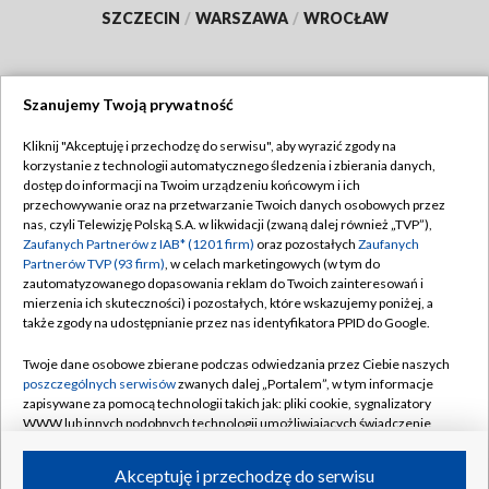
SZCZECIN
/
WARSZAWA
/
WROCŁAW
Szanujemy Twoją prywatność
Dołącz do nas:
Kliknij "Akceptuję i przechodzę do serwisu", aby wyrazić zgody na
korzystanie z technologii automatycznego śledzenia i zbierania danych,
TVP
dostęp do informacji na Twoim urządzeniu końcowym i ich
Abonament TVP
przechowywanie oraz na przetwarzanie Twoich danych osobowych przez
Regulamin TVP
nas, czyli Telewizję Polską S.A. w likwidacji (zwaną dalej również „TVP”),
Emisja w TVP
Polityka prywatności
Zaufanych Partnerów z IAB* (1201 firm)
oraz pozostałych
Zaufanych
Partnerów TVP (93 firm)
, w celach marketingowych (w tym do
Centrum informacji TVP
Moje zgody
zautomatyzowanego dopasowania reklam do Twoich zainteresowań i
mierzenia ich skuteczności) i pozostałych, które wskazujemy poniżej, a
Naziemna Telewizja Cyfrowa
Pomoc
także zgody na udostępnianie przez nas identyfikatora PPID do Google.
Sklep TVP
Biuro reklamy
Twoje dane osobowe zbierane podczas odwiedzania przez Ciebie naszych
Rada Programowa
Kontakt
poszczególnych serwisów
zwanych dalej „Portalem”, w tym informacje
zapisywane za pomocą technologii takich jak: pliki cookie, sygnalizatory
System NOS
WWW lub innych podobnych technologii umożliwiających świadczenie
dopasowanych i bezpiecznych usług, personalizację treści oraz reklam,
Informacje o nadawcy
Kanały
udostępnianie funkcji mediów społecznościowych oraz analizowanie
Akceptuję i przechodzę do serwisu
ruchu w Internecie.
Program dla prasy