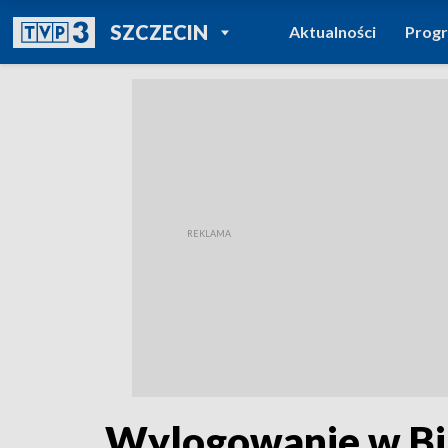
POWRÓT DO
SZCZECIN
Aktualności
Prog
TVP REGIONY
Wylogowanie w Bia