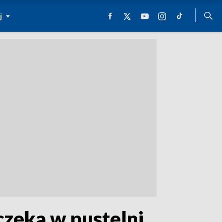
j
zeka w pustelni