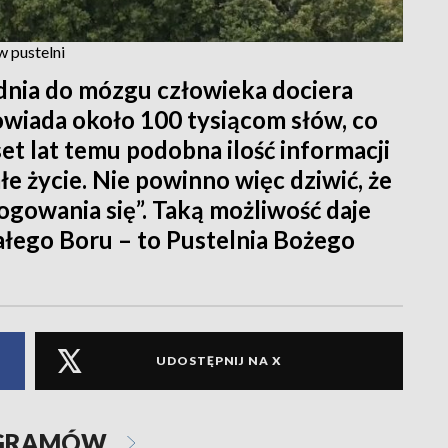
 pustelni
dnia do mózgu człowieka dociera
powiada około 100 tysiącom słów, co
set lat temu podobna ilość informacji
łe życie. Nie powinno więc dziwić, że
logowania się”. Taką możliwość daje
iałego Boru – to Pustelnia Bożego
UDOSTĘPNIJ NA X
OGRAMÓW