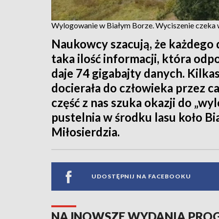
Wylogowanie w Białym Borze. Wyciszenie czeka w
Naukowcy szacują, że każdego 
taka ilość informacji, która od
daje 74 gigabajty danych. Kilka
docierała do człowieka przez ca
część z nas szuka okazji do „wy
pustelnia w środku lasu koło B
Miłosierdzia.
UDOSTĘPNIJ NA FACEBOOKU
NAJNOWSZE WYDANIA PR