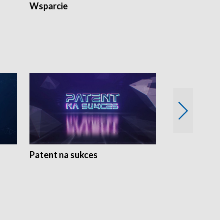
Wsparcie
Patent na sukces
Rolnictwo w 