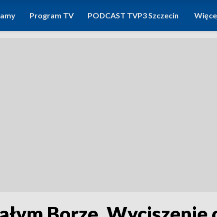
ramy
Program TV
PODCAST TVP3 Szczecin
Więce
łym Borze. Wyciszenie c