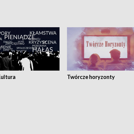
Kultura
Twórcze horyzonty