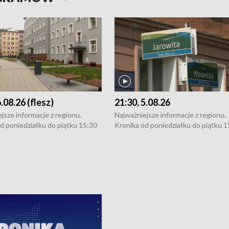
6.08.26 (flesz)
21:30, 5.08.26
jsze informacje z regionu.
Najważniejsze informacje z regionu.
d poniedziałku do piątku 15:30
Kronika od poniedziałku do piątku 1
16:30 (+ rozmowa), 18:30, 21:30.
(flesz), 16:30 (+ rozmowa), 18:30, 21
y i święta 15:30 i 16:30
W weekendy i święta 15:30 i 16:30
8:30 i 21:30. Dziennikarze czekają
(flesz), 18:30 i 21:30. Dziennikarze c
a zgłoszenia: Szczecin - tel. 91-
na Państwa zgłoszenia: Szczecin - te
0, Koszalin - tel. 94-34-50-054,
4 8-10-400, Koszalin - tel. 94-34-50
ronika@tvp.pl.
e-mail: kronika@tvp.pl.