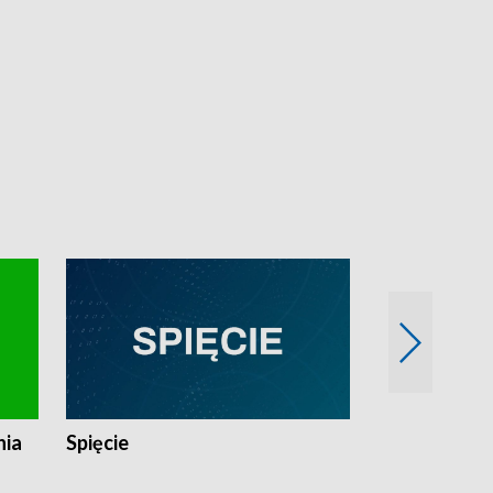
nia
Spięcie
Niedziałkow