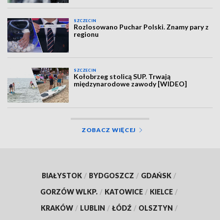
SZCZECIN
Rozlosowano Puchar Polski. Znamy pary z
regionu
SZCZECIN
Kołobrzeg stolicą SUP. Trwają
międzynarodowe zawody [WIDEO]
ZOBACZ WIĘCEJ
BIAŁYSTOK
/
BYDGOSZCZ
/
GDAŃSK
/
GORZÓW WLKP.
/
KATOWICE
/
KIELCE
/
KRAKÓW
/
LUBLIN
/
ŁÓDŹ
/
OLSZTYN
/