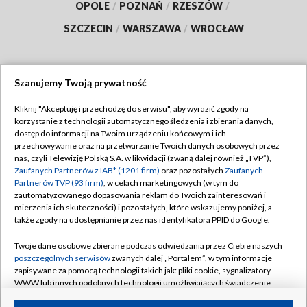
OPOLE
/
POZNAŃ
/
RZESZÓW
/
SZCZECIN
/
WARSZAWA
/
WROCŁAW
Szanujemy Twoją prywatność
Dołącz do nas:
Kliknij "Akceptuję i przechodzę do serwisu", aby wyrazić zgody na
korzystanie z technologii automatycznego śledzenia i zbierania danych,
TVP
dostęp do informacji na Twoim urządzeniu końcowym i ich
Abonament TVP
przechowywanie oraz na przetwarzanie Twoich danych osobowych przez
Regulamin TVP
nas, czyli Telewizję Polską S.A. w likwidacji (zwaną dalej również „TVP”),
Emisja w TVP
Polityka prywatności
Zaufanych Partnerów z IAB* (1201 firm)
oraz pozostałych
Zaufanych
Partnerów TVP (93 firm)
, w celach marketingowych (w tym do
Centrum informacji TVP
Moje zgody
zautomatyzowanego dopasowania reklam do Twoich zainteresowań i
mierzenia ich skuteczności) i pozostałych, które wskazujemy poniżej, a
Naziemna Telewizja Cyfrowa
Pomoc
także zgody na udostępnianie przez nas identyfikatora PPID do Google.
Sklep TVP
Biuro reklamy
Twoje dane osobowe zbierane podczas odwiedzania przez Ciebie naszych
Rada Programowa
Kontakt
poszczególnych serwisów
zwanych dalej „Portalem”, w tym informacje
zapisywane za pomocą technologii takich jak: pliki cookie, sygnalizatory
System NOS
WWW lub innych podobnych technologii umożliwiających świadczenie
dopasowanych i bezpiecznych usług, personalizację treści oraz reklam,
Informacje o nadawcy
Kanały