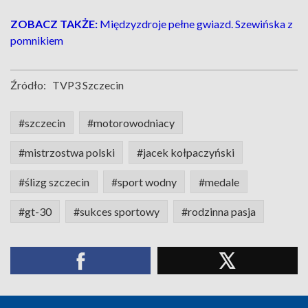
ZOBACZ TAKŻE:
Międzyzdroje pełne gwiazd. Szewińska z
pomnikiem
Źródło:
TVP3 Szczecin
#szczecin
#motorowodniacy
#mistrzostwa polski
#jacek kołpaczyński
#ślizg szczecin
#sport wodny
#medale
#gt-30
#sukces sportowy
#rodzinna pasja