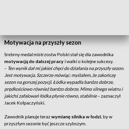
ten sukces się urodził tutaj u nas – bo
jesteśmy projektantem, budowniczym
tych łodzi
– powiedział Stanisław Kołpaczyyński, komandor
Ślizgu Szczecin.
Motywacja na przyszły sezon
Srebrny medal mistrzostw Polski stał się dla zawodnika
motywacją do dalszej pracy
i walki o kolejne sukcesy.
–
Ten wynik dał mi jakieś chęci do działania na przyszły sezon.
Jest motywacja. Szczerze mówiąc: myślałem, że zakończę
sezon na gorszej pozycji. Łódka wypadła bardzo dobrze,
prędkościowo również bardzo dobrze. Mimo silnego wiatru i
jakichś zafalowań łódka płynie równo, stabilnie
– zaznaczył
Jacek Kołpaczyński.
Zawodnik planuje teraz
wymianę silnika w łodzi
, by w
przyszłym sezonie być jeszcze szybszym.