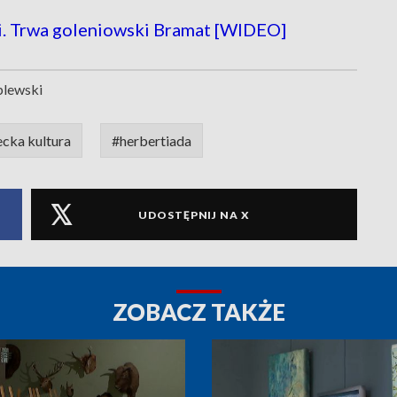
i. Trwa goleniowski Bramat [WIDEO]
plewski
ecka kultura
#herbertiada
UDOSTĘPNIJ NA X
ZOBACZ TAKŻE