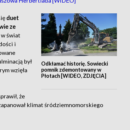
leuszowa Herbertiada [WIDEO]
się
duet
wie ze
ć w świat
dości i
rowane
kulminacją był
Odkłamać historię. Sowiecki
pomnik zdemontowany w
órym wzięła
Płotach [WIDEO, ZDJĘCIA]
prawił, że
zapanował klimat śródziemnomorskiego