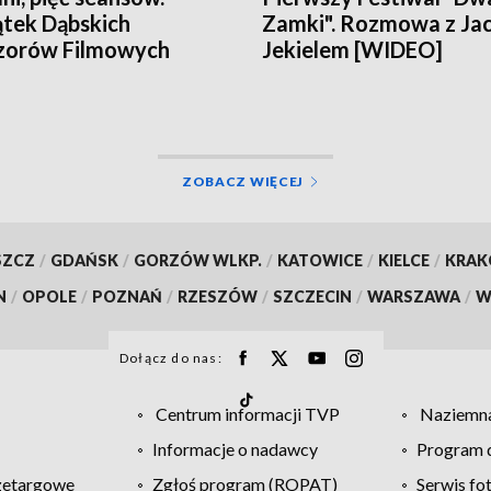
tek Dąbskich
Zamki". Rozmowa z Ja
zorów Filmowych
Jekielem [WIDEO]
ZOBACZ WIĘCEJ
SZCZ
/
GDAŃSK
/
GORZÓW WLKP.
/
KATOWICE
/
KIELCE
/
KRA
N
/
OPOLE
/
POZNAŃ
/
RZESZÓW
/
SZCZECIN
/
WARSZAWA
/
W
Dołącz do nas:
Centrum informacji TVP
Naziemna
Informacje o nadawcy
Program d
zetargowe
Zgłoś program (ROPAT)
Serwis fo