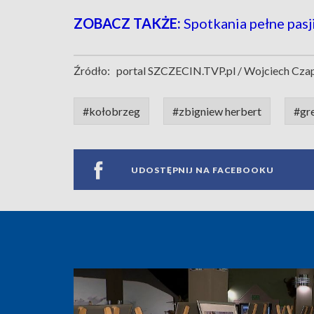
ZOBACZ TAKŻE:
Spotkania pełne pasj
Źródło:
portal SZCZECIN.TVP.pl / Wojciech Cza
#kołobrzeg
#zbigniew herbert
#gr
UDOSTĘPNIJ NA FACEBOOKU