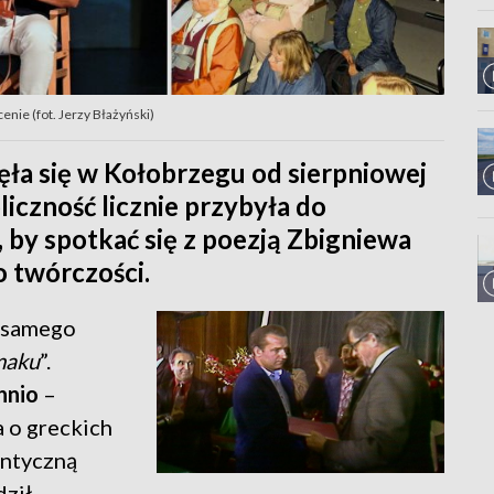
nie (fot. Jerzy Błażyński)
ęła się w Kołobrzegu od sierpniowej
liczność licznie przybyła do
by spotkać się z poezją Zbigniewa
 twórczości.
s samego
maku
”.
hnio
–
a o greckich
antyczną
dził