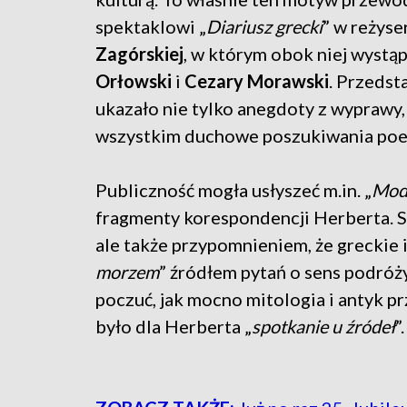
spektaklowi „
Diariusz grecki
” w reżyse
Zagórskiej
, w którym obok niej wystąp
Orłowski
i
Cezary Morawski
. Przedst
ukazało nie tylko anegdoty z wyprawy,
wszystkim duchowe poszukiwania poe
Publiczność mogła usłyszeć m.in. „
Modl
fragmenty korespondencji Herberta. Sp
ale także przypomnieniem, że greckie i
morzem
” źródłem pytań o sens podróż
poczuć, jak mocno mitologia i antyk pr
było dla Herberta „
spotkanie u źródeł
”.