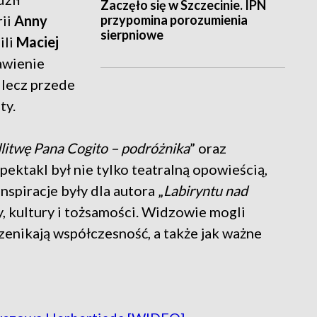
Zaczęło się w Szczecinie. IPN
przypomina porozumienia
rii
Anny
sierpniowe
ili
Maciej
awienie
 lecz przede
ty.
itwę Pana Cogito – podróżnika
” oraz
ektakl był nie tylko teatralną opowieścią,
nspiracje były dla autora „
Labiryntu nad
y, kultury i tożsamości. Widzowie mogli
zenikają współczesność, a także jak ważne