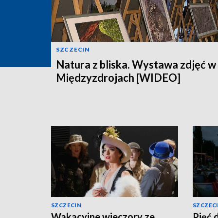
SZCZECIN
Natura z bliska. Wystawa zdjęć w
Międzyzdrojach [WIDEO]
SZCZECIN
SZCZEC
Wakacyjne wieczory ze
Pięć 