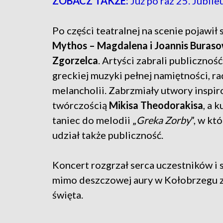
ZOBACZ TAKŻE:
Już po raz 25. Jubi
Po części teatralnej na scenie pojawił 
Mythos – Magdalena i Joannis Buraso
Zgorzelca
. Artyści zabrali publicznoś
greckiej muzyki pełnej namiętności, ra
melancholii. Zabrzmiały utwory inspi
twórczością
Mikisa Theodorakisa
, a 
taniec do melodii „
Greka Zorby
”, w kt
udział także publiczność.
Koncert rozgrzał serca uczestników i s
mimo deszczowej aury w Kołobrzegu 
święta.