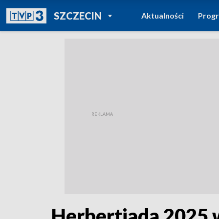
POWRÓT DO
SZCZECIN
Aktualności
Prog
TVP REGIONY
Herbertiada 2025 