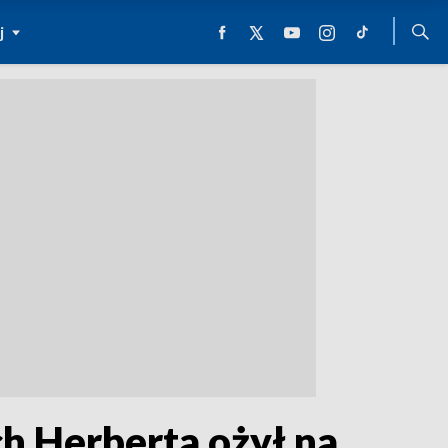
j
h Herberta ożył na