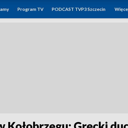
ramy
Program TV
PODCAST TVP3 Szczecin
Więce
w Kołobrzegu: Grecki duc