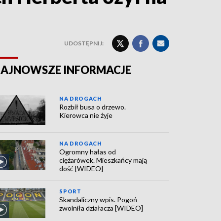
UDOSTĘPNIJ:
AJNOWSZE INFORMACJE
NA DROGACH
Rozbił busa o drzewo.
Kierowca nie żyje
NA DROGACH
Ogromny hałas od
ciężarówek. Mieszkańcy mają
dość [WIDEO]
SPORT
Skandaliczny wpis. Pogoń
zwolniła działacza [WIDEO]