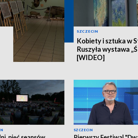
SZCZECIN
Kobiety i sztuka w S
Ruszyła wystawa „Ś
[WIDEO]
IN
SZCZECIN
dni, pięć seansów.
Pierwszy Festiwal "Dw