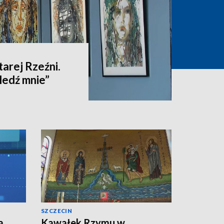
tarej Rzeźni.
ledź mnie”
SZCZECIN
a
Kawałek Rzymu w