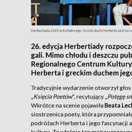
Herbertiada 2025 w Kołobrzegu: Grecki duch Herberta ożył na sce
26. edycja Herbertiady rozpocz
gali. Mimo chłodu i deszczu pub
Regionalnego Centrum Kultury, 
Herberta i greckim duchem jego
Tradycyjnie wydarzenie otworzył gło
„
Księcia Poetów
”, recytujący „
Potęgę s
Wkrótce na scenie pojawiła
Beata Lec
siostrzenica poety, która przypomniał
podróżach Herberta i jego fascynacji 
kulturą. To właśnie ten motyw przewo