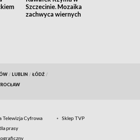
ckiem
Szczecinie. Mozaika
zachwyca wiernych
[WIDEO]
KÓW
/
LUBLIN
/
ŁÓDŹ
/
ROCŁAW
 Telewizja Cyfrowa
Sklep TVP
la prasy
tograficzny