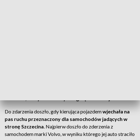
Śmiertelny wypadek na S6 przed węzłem Wicimice - kobieta jechała pod prąd i
zginęła (fot. A.Wójcik)
Tragiczny wypadek na drodze ekspresowej S6 w
kierunku Szczecina, tuż przed węzłem Wicimice.
Kobieta jadąca pod prąd doprowadziła do dwóch
zderzeń, w wyniku których zginęła na miejscu.
Do zdarzenia doszło, gdy kierująca pojazdem
wjechała na
pas ruchu przeznaczony dla samochodów jadących w
stronę Szczecina
. Najpierw doszło do zderzenia z
samochodem marki Volvo, w wyniku którego jej auto straciło