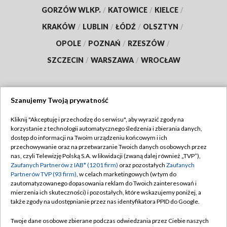
GORZÓW WLKP.
/
KATOWICE
/
KIELCE
/
KRAKÓW
/
LUBLIN
/
ŁÓDŹ
/
OLSZTYN
/
OPOLE
/
POZNAŃ
/
RZESZÓW
/
SZCZECIN
/
WARSZAWA
/
WROCŁAW
Szanujemy Twoją prywatność
Dołącz do nas:
Kliknij "Akceptuję i przechodzę do serwisu", aby wyrazić zgody na
korzystanie z technologii automatycznego śledzenia i zbierania danych,
TVP
dostęp do informacji na Twoim urządzeniu końcowym i ich
Abonament TVP
przechowywanie oraz na przetwarzanie Twoich danych osobowych przez
Regulamin TVP
nas, czyli Telewizję Polską S.A. w likwidacji (zwaną dalej również „TVP”),
Emisja w TVP
Polityka prywatności
Zaufanych Partnerów z IAB* (1201 firm)
oraz pozostałych
Zaufanych
Partnerów TVP (93 firm)
, w celach marketingowych (w tym do
Centrum informacji TVP
Moje zgody
zautomatyzowanego dopasowania reklam do Twoich zainteresowań i
mierzenia ich skuteczności) i pozostałych, które wskazujemy poniżej, a
Naziemna Telewizja Cyfrowa
Pomoc
także zgody na udostępnianie przez nas identyfikatora PPID do Google.
Sklep TVP
Biuro reklamy
Twoje dane osobowe zbierane podczas odwiedzania przez Ciebie naszych