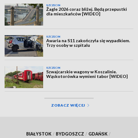
SZCZECIN
Żagle 2026 coraz bliżej. Będą przepustki
dla mieszkańców [WIDEO]
SZCZECIN
Awaria na S11 zakończyła się wypadkiem.
Trzy osoby w szpitalu
SZCZECIN
Szwajcarskie wagony w Koszalinie.
Wąskotorówka wymieni tabor [WIDEO]
ZOBACZ WIĘCEJ
BIAŁYSTOK
/
BYDGOSZCZ
/
GDAŃSK
/