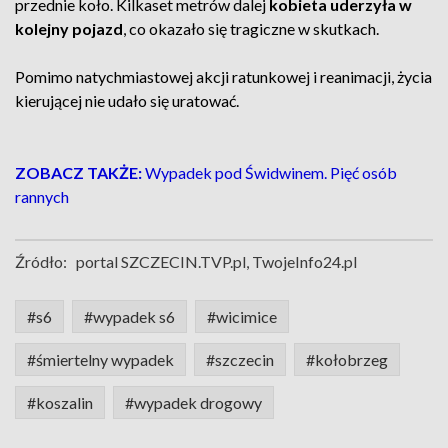
przednie koło. Kilkaset metrów dalej
kobieta uderzyła w
kolejny pojazd
, co okazało się tragiczne w skutkach.
Pomimo natychmiastowej akcji ratunkowej i reanimacji, życia
kierującej nie udało się uratować.
ZOBACZ TAKŻE:
Wypadek pod Świdwinem. Pięć osób
rannych
Źródło:
portal SZCZECIN.TVP.pl, TwojeInfo24.pl
#s6
#wypadek s6
#wicimice
#śmiertelny wypadek
#szczecin
#kołobrzeg
#koszalin
#wypadek drogowy