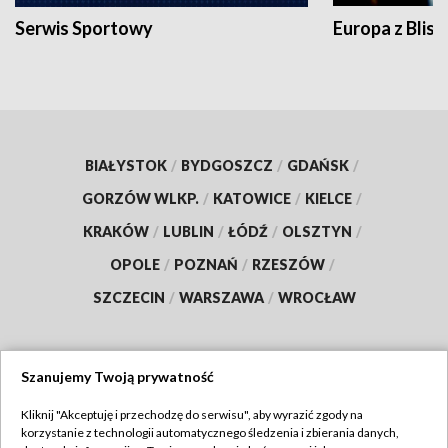
Serwis Sportowy
Europa z Blisk
BIAŁYSTOK
/
BYDGOSZCZ
/
GDAŃSK
/
GORZÓW WLKP.
/
KATOWICE
/
KIELCE
/
KRAKÓW
/
LUBLIN
/
ŁÓDŹ
/
OLSZTYN
/
OPOLE
/
POZNAŃ
/
RZESZÓW
/
SZCZECIN
/
WARSZAWA
/
WROCŁAW
Szanujemy Twoją prywatność
Dołącz do nas:
Kliknij "Akceptuję i przechodzę do serwisu", aby wyrazić zgody na
korzystanie z technologii automatycznego śledzenia i zbierania danych,
TVP