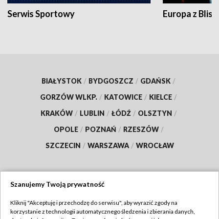
Serwis Sportowy
Europa z Blisk
BIAŁYSTOK
/
BYDGOSZCZ
/
GDAŃSK
/
GORZÓW WLKP.
/
KATOWICE
/
KIELCE
/
KRAKÓW
/
LUBLIN
/
ŁÓDŹ
/
OLSZTYN
/
OPOLE
/
POZNAŃ
/
RZESZÓW
/
SZCZECIN
/
WARSZAWA
/
WROCŁAW
Szanujemy Twoją prywatność
Dołącz do nas:
Kliknij "Akceptuję i przechodzę do serwisu", aby wyrazić zgody na
korzystanie z technologii automatycznego śledzenia i zbierania danych,
TVP