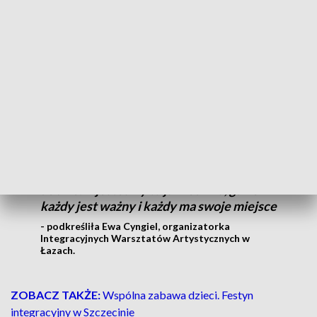
torba, która cieszy oko
-
zaznaczyła Katarzyna
Gołuchowska,
instruktorka w Środowiskowym Domu
Samopomocy w Koszalinie.
Tegoroczne warsztaty odbywają się pod hasłem
„Sztuka
tworzy dom – tu każdy ma swoje miejsce”.
W Łazach ma
to swój szczególny wydźwięk.
Dom to miejsce, gdzie wszyscy mają się
dobrze. A jesteśmy tu jak rodzina, gdzie
każdy jest ważny i każdy ma swoje miejsce
- podkreśliła Ewa Cyngiel, organizatorka
Integracyjnych Warsztatów Artystycznych w
Łazach.
ZOBACZ TAKŻE:
Wspólna zabawa dzieci. Festyn
integracyjny w Szczecinie