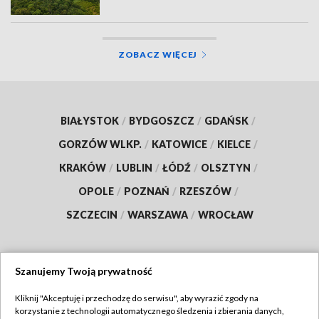
ZOBACZ WIĘCEJ
BIAŁYSTOK
/
BYDGOSZCZ
/
GDAŃSK
/
GORZÓW WLKP.
/
KATOWICE
/
KIELCE
/
KRAKÓW
/
LUBLIN
/
ŁÓDŹ
/
OLSZTYN
/
OPOLE
/
POZNAŃ
/
RZESZÓW
/
SZCZECIN
/
WARSZAWA
/
WROCŁAW
Szanujemy Twoją prywatność
Dołącz do nas:
Kliknij "Akceptuję i przechodzę do serwisu", aby wyrazić zgody na
korzystanie z technologii automatycznego śledzenia i zbierania danych,
TVP