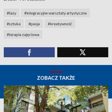
#łazy
#integracyjne warsztaty artystyczne
#sztuka
#pasja
#kreatywność
#terapia zajęciowa
ZOBACZ TAKŻE