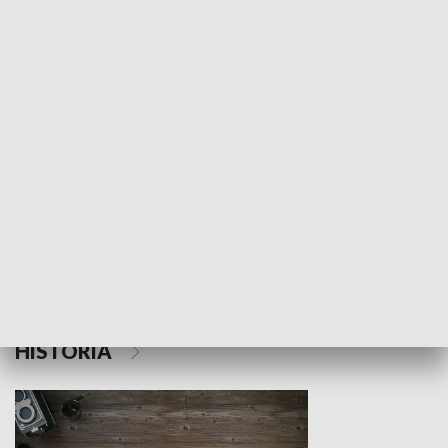
NAUKA I EDUKACJA
Z indeksem w ręku
Droga po suk
HISTORIA