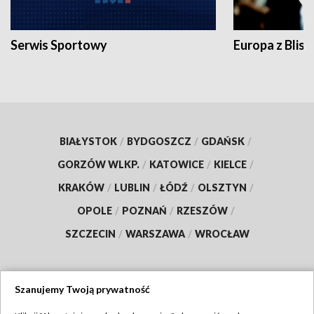
Serwis Sportowy
Europa z Blisk
BIAŁYSTOK
/
BYDGOSZCZ
/
GDAŃSK
/
GORZÓW WLKP.
/
KATOWICE
/
KIELCE
/
KRAKÓW
/
LUBLIN
/
ŁÓDŹ
/
OLSZTYN
/
OPOLE
/
POZNAŃ
/
RZESZÓW
/
SZCZECIN
/
WARSZAWA
/
WROCŁAW
Szanujemy Twoją prywatność
Dołącz do nas: