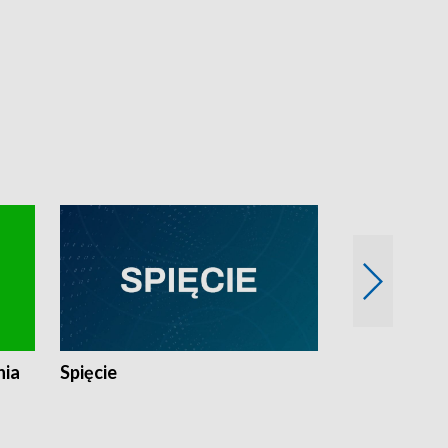
nia
Spięcie
Niedziałkow