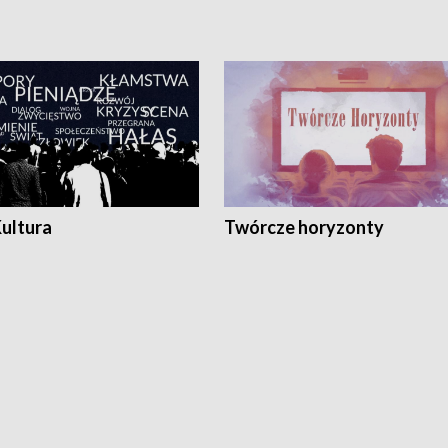
Kultura
Twórcze horyzonty