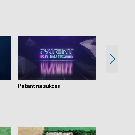
Patent na sukces
Rolnictwo w 