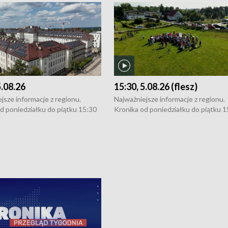
5.08.26
15:30, 5.08.26 (flesz)
jsze informacje z regionu.
Najważniejsze informacje z regionu.
d poniedziałku do piątku 15:30
Kronika od poniedziałku do piątku 1
16:30 (+ rozmowa), 18:30, 21:30.
(flesz), 16:30 (+ rozmowa), 18:30, 21
y i święta 15:30 i 16:30
W weekendy i święta 15:30 i 16:30
8:30 i 21:30. Dziennikarze czekają
(flesz), 18:30 i 21:30. Dziennikarze c
a zgłoszenia: Szczecin - tel. 91-
na Państwa zgłoszenia: Szczecin - te
0, Koszalin - tel. 94-34-50-054,
4 8-10-400, Koszalin - tel. 94-34-50
ronika@tvp.pl.
e-mail: kronika@tvp.pl.