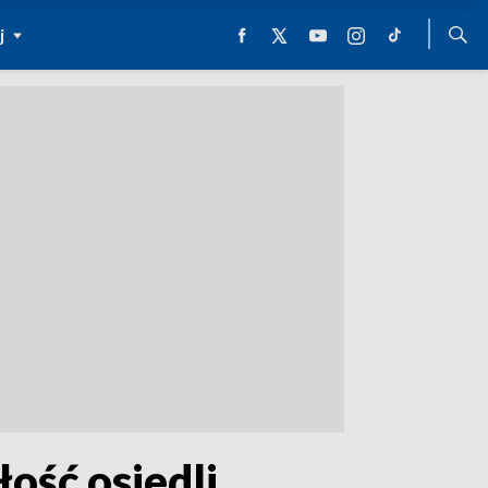
j
ość osiedli