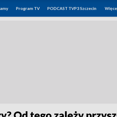
ramy
Program TV
PODCAST TVP3 Szczecin
Więce
y? Od tego zależy przyszł