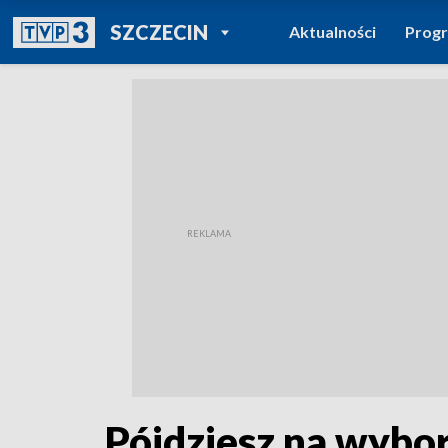
POWRÓT DO
SZCZECIN
Aktualności
Prog
TVP REGIONY
Pójdziesz na wybor