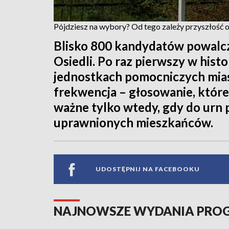
Pójdziesz na wybory? Od tego zależy przyszłość o
Blisko 800 kandydatów powalcz
Osiedli. Po raz pierwszy w hist
jednostkach pomocniczych mias
frekwencja – głosowanie, które
ważne tylko wtedy, gdy do urn p
uprawnionych mieszkańców.
UDOSTĘPNIJ NA FACEBOOKU
NAJNOWSZE WYDANIA PR