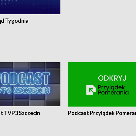
ąd Tygodnia
t TVP3 Szczecin
Podcast Przylądek Pomera