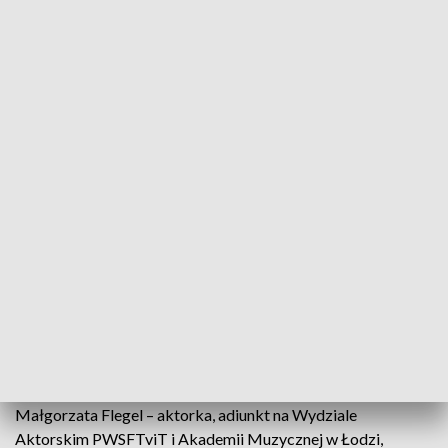
współfinansowany przez Polską Fundację Narodową, a jego
współproducentami są TVP oraz Media Kontakt. Pokaz
odbędzie się o godzinie 17:00.
Konkurs recytatorski i teatralne
wprowadzenie
Dzień rozpocznie się
o godzinie 10:00 konkursem
recytatorskim
dla uczniów szkół ponadpodstawowych,
który odbędzie się na małej sali teatralnej RCK. Przed
konkursem zaprezentowane zostanie krótkie przedstawienie
pt. „Słowo o doli ptaków” w wykonaniu kołobrzeżan –
Wojciecha Czaplewskiego i Zofii Pryć – oparte na poezji i
prozie Herberta.
Zmagania młodych recytatorów oceni Jury w składzie:
Małgorzata Flegel – aktorka, adiunkt na Wydziale
Aktorskim PWSFTviT i Akademii Muzycznej w Łodzi,