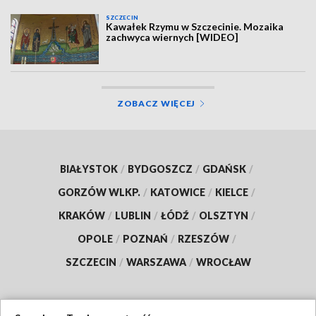
SZCZECIN
Kawałek Rzymu w Szczecinie. Mozaika
zachwyca wiernych [WIDEO]
ZOBACZ WIĘCEJ
BIAŁYSTOK
/
BYDGOSZCZ
/
GDAŃSK
/
GORZÓW WLKP.
/
KATOWICE
/
KIELCE
/
KRAKÓW
/
LUBLIN
/
ŁÓDŹ
/
OLSZTYN
/
OPOLE
/
POZNAŃ
/
RZESZÓW
/
SZCZECIN
/
WARSZAWA
/
WROCŁAW