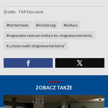
Źródło:
TVP3 Szczecin
#herbertiada
#kołobrzeg
#kultura
#regionalne centrum kultury im. zbigniewa herberta.
#„sztuka walki zbigniewa herberta”
ZOBACZ TAKŻE