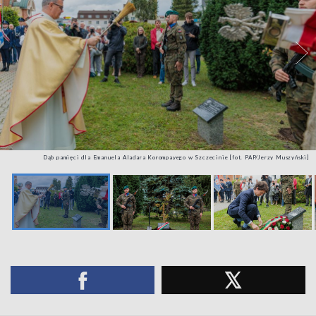
Dąb pamięci dla Emanuela Aladara Korompayego w Szczecinie [fot. PAP/Jerzy Muszyński]