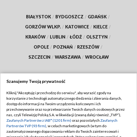
BIAŁYSTOK
/
BYDGOSZCZ
/
GDAŃSK
/
GORZÓW WLKP.
/
KATOWICE
/
KIELCE
/
KRAKÓW
/
LUBLIN
/
ŁÓDŹ
/
OLSZTYN
/
OPOLE
/
POZNAŃ
/
RZESZÓW
/
SZCZECIN
/
WARSZAWA
/
WROCŁAW
Szanujemy Twoją prywatność
Dołącz do nas:
Kliknij "Akceptuję i przechodzę do serwisu", aby wyrazić zgody na
korzystanie z technologii automatycznego śledzenia i zbierania danych,
TVP
dostęp do informacji na Twoim urządzeniu końcowym i ich
Abonament TVP
przechowywanie oraz na przetwarzanie Twoich danych osobowych przez
Regulamin TVP
nas, czyli Telewizję Polską S.A. w likwidacji (zwaną dalej również „TVP”),
Emisja w TVP
Polityka prywatności
Zaufanych Partnerów z IAB* (1201 firm)
oraz pozostałych
Zaufanych
Partnerów TVP (93 firm)
, w celach marketingowych (w tym do
Centrum informacji TVP
Moje zgody
zautomatyzowanego dopasowania reklam do Twoich zainteresowań i
mierzenia ich skuteczności) i pozostałych, które wskazujemy poniżej, a