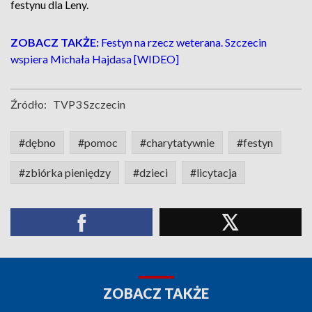
festynu dla Leny.
ZOBACZ TAKŻE:
Festyn na rzecz weterana. Szczecin
wspiera Michała Hajdasa [WIDEO]
Źródło:
TVP3 Szczecin
#dębno
#pomoc
#charytatywnie
#festyn
#zbiórka pieniędzy
#dzieci
#licytacja
ZOBACZ TAKŻE