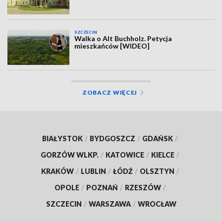
SZCZECIN
Walka o Alt Buchholz. Petycja
mieszkańców [WIDEO]
ZOBACZ WIĘCEJ
BIAŁYSTOK
/
BYDGOSZCZ
/
GDAŃSK
/
GORZÓW WLKP.
/
KATOWICE
/
KIELCE
/
KRAKÓW
/
LUBLIN
/
ŁÓDŹ
/
OLSZTYN
/
OPOLE
/
POZNAŃ
/
RZESZÓW
/
SZCZECIN
/
WARSZAWA
/
WROCŁAW