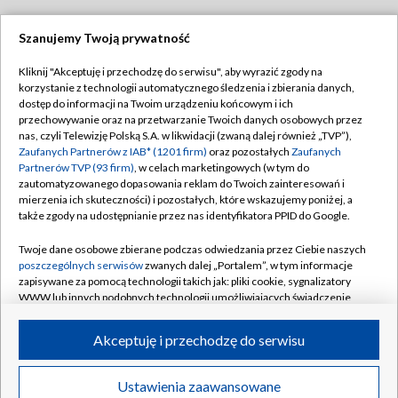
Szanujemy Twoją prywatność
Dołącz do nas:
Kliknij "Akceptuję i przechodzę do serwisu", aby wyrazić zgody na
korzystanie z technologii automatycznego śledzenia i zbierania danych,
TVP
dostęp do informacji na Twoim urządzeniu końcowym i ich
Abonament TVP
przechowywanie oraz na przetwarzanie Twoich danych osobowych przez
Regulamin TVP
nas, czyli Telewizję Polską S.A. w likwidacji (zwaną dalej również „TVP”),
Emisja w TVP
Polityka prywatności
Zaufanych Partnerów z IAB* (1201 firm)
oraz pozostałych
Zaufanych
Partnerów TVP (93 firm)
, w celach marketingowych (w tym do
Centrum informacji TVP
Moje zgody
zautomatyzowanego dopasowania reklam do Twoich zainteresowań i
mierzenia ich skuteczności) i pozostałych, które wskazujemy poniżej, a
Naziemna Telewizja Cyfrowa
Pomoc
także zgody na udostępnianie przez nas identyfikatora PPID do Google.
Sklep TVP
Biuro reklamy
Twoje dane osobowe zbierane podczas odwiedzania przez Ciebie naszych
Rada Programowa
Kontakt
poszczególnych serwisów
zwanych dalej „Portalem”, w tym informacje
zapisywane za pomocą technologii takich jak: pliki cookie, sygnalizatory
System NOS
WWW lub innych podobnych technologii umożliwiających świadczenie
dopasowanych i bezpiecznych usług, personalizację treści oraz reklam,
Informacje o nadawcy
Kanały
udostępnianie funkcji mediów społecznościowych oraz analizowanie
Akceptuję i przechodzę do serwisu
ruchu w Internecie.
Program dla prasy
©2026 Telewizja Polska S.A. w likwidacji
Biuro Reklamy
Twoje dane osobowe zbierane podczas odwiedzania przez Ciebie
Ustawienia zaawansowane
poszczególnych serwisów
na Portalu, takie jak adresy IP, identyfikatory