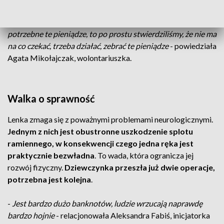
-
Tutaj już wszystkie zawiodły metody w Polsce, a są
potrzebne te pieniądze, to po prostu stwierdziliśmy, że nie ma
na co czekać, trzeba działać, zebrać te pieniądze
- powiedziała
Agata Mikołajczak, wolontariuszka.
Walka o sprawność
Lenka zmaga się z poważnymi problemami neurologicznymi.
Jednym z nich jest obustronne uszkodzenie splotu
ramiennego, w konsekwencji czego jedna ręka jest
praktycznie bezwładna
. To wada, która ogranicza jej
rozwój fizyczny.
Dziewczynka przeszła już dwie operacje,
potrzebna jest kolejna
.
-
Jest bardzo dużo banknotów, ludzie wrzucają naprawdę
bardzo hojnie
- relacjonowała Aleksandra Fabiś, inicjatorka