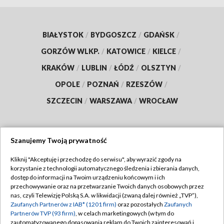
BIAŁYSTOK
/
BYDGOSZCZ
/
GDAŃSK
/
GORZÓW WLKP.
/
KATOWICE
/
KIELCE
/
KRAKÓW
/
LUBLIN
/
ŁÓDŹ
/
OLSZTYN
/
OPOLE
/
POZNAŃ
/
RZESZÓW
/
SZCZECIN
/
WARSZAWA
/
WROCŁAW
Szanujemy Twoją prywatność
Dołącz do nas:
Kliknij "Akceptuję i przechodzę do serwisu", aby wyrazić zgody na
korzystanie z technologii automatycznego śledzenia i zbierania danych,
TVP
dostęp do informacji na Twoim urządzeniu końcowym i ich
Abonament TVP
przechowywanie oraz na przetwarzanie Twoich danych osobowych przez
Regulamin TVP
nas, czyli Telewizję Polską S.A. w likwidacji (zwaną dalej również „TVP”),
Emisja w TVP
Polityka prywatności
Zaufanych Partnerów z IAB* (1201 firm)
oraz pozostałych
Zaufanych
Partnerów TVP (93 firm)
, w celach marketingowych (w tym do
Centrum informacji TVP
Moje zgody
zautomatyzowanego dopasowania reklam do Twoich zainteresowań i