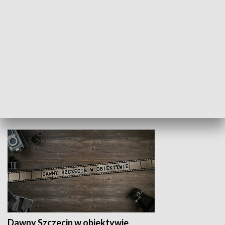
Z indeksem w ręku
Droga po suk
HISTORIA
Dawny Szczecin w obiektywie