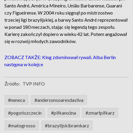
Santo André, América Mineiro, União Barbarense, Guarani
czy Figueirense. W 2004 roku sięgnął po mistrzostwo
trzeciej ligi brazylijskiej, a barwy Santo André reprezentował
w ponad 180 meczach, stając się legendą tego zespołu.
Karierę zakończył dopiero w wieku 42 lat. Potem angażował
się w rozwój młodych zawodników.
ZOBACZ TAKŻE: King zdominował rywali. Alba Berlin
następna w kolejce
Źródło:
TVP INFO
#neneca
#andersonsoaresdasilva
#pogońszczecin
#piłkanożna
#zmarłpiłkarz
#matogrosso
#brazylijskibramkarz