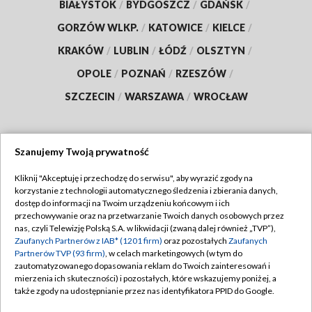
BIAŁYSTOK
/
BYDGOSZCZ
/
GDAŃSK
/
GORZÓW WLKP.
/
KATOWICE
/
KIELCE
/
KRAKÓW
/
LUBLIN
/
ŁÓDŹ
/
OLSZTYN
/
OPOLE
/
POZNAŃ
/
RZESZÓW
/
SZCZECIN
/
WARSZAWA
/
WROCŁAW
Szanujemy Twoją prywatność
Dołącz do nas:
Kliknij "Akceptuję i przechodzę do serwisu", aby wyrazić zgody na
korzystanie z technologii automatycznego śledzenia i zbierania danych,
TVP
dostęp do informacji na Twoim urządzeniu końcowym i ich
Abonament TVP
przechowywanie oraz na przetwarzanie Twoich danych osobowych przez
Regulamin TVP
nas, czyli Telewizję Polską S.A. w likwidacji (zwaną dalej również „TVP”),
Emisja w TVP
Polityka prywatności
Zaufanych Partnerów z IAB* (1201 firm)
oraz pozostałych
Zaufanych
Partnerów TVP (93 firm)
, w celach marketingowych (w tym do
Centrum informacji TVP
Moje zgody
zautomatyzowanego dopasowania reklam do Twoich zainteresowań i
mierzenia ich skuteczności) i pozostałych, które wskazujemy poniżej, a
Naziemna Telewizja Cyfrowa
Pomoc
także zgody na udostępnianie przez nas identyfikatora PPID do Google.
Sklep TVP
Biuro reklamy