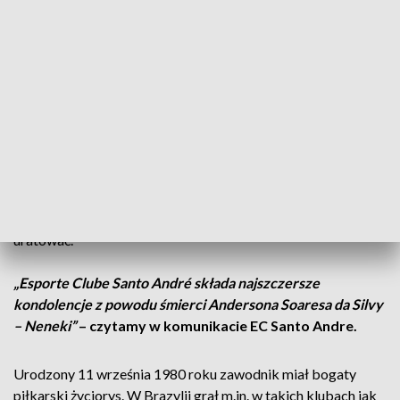
nietypowego okresu w historii szczecińskiego klubu
,
kiedy niemal cała drużyna składała się z Brazylijczyków, a
jedynym Polakiem w składzie był młody Kamil Grosicki.
Jak podaje potral TVP INFO - Do tragicznego zdarzenia
doszło w poniedziałek w jego rodzinnej miejscowości w
stanie Mato Grosso. Podczas meczu młodzieżowej drużyny
Uniao de Rondonópolis, przy której pracował po
zakończeniu kariery, Neneca doznał zawału serca. Mimo
natychmiastowej pomocy medycznej, nie udało się go
uratować.
„Esporte Clube Santo André składa najszczersze
kondolencje z powodu śmierci Andersona Soaresa da Silvy
– Neneki”
– czytamy w komunikacie EC Santo Andre.
Urodzony 11 września 1980 roku zawodnik miał bogaty
piłkarski życiorys. W Brazylii grał m.in. w takich klubach jak