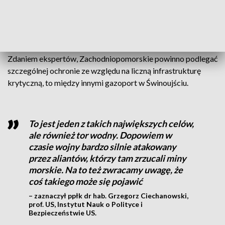
nasza infrastruktura krytyczna jest gotowa, żeby te swoje
przedsiębiorstwa chronić
–
zaznaczył kmdr por. rez. Artur
Bilski,
ekspert ds. bezpieczeństwa, b. oficer NATO.
Zdaniem ekspertów, Zachodniopomorskie powinno podlegać
szczególnej ochronie ze względu na liczną infrastrukturę
krytyczną, to między innymi gazoport w Świnoujściu.
To jest jeden z takich największych celów,
ale również tor wodny. Dopowiem w
czasie wojny bardzo silnie atakowany
przez aliantów, którzy tam zrzucali miny
morskie. Na to też zwracamy uwagę, że
coś takiego może się pojawić
– zaznaczył ppłk dr hab. Grzegorz Ciechanowski,
prof. US, Instytut Nauk o Polityce i
Bezpieczeństwie US.