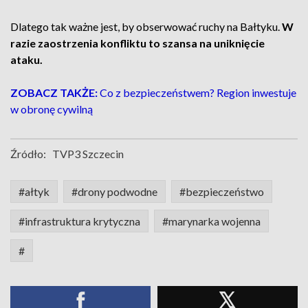
Dlatego tak ważne jest, by obserwować ruchy na Bałtyku.
W
razie zaostrzenia konfliktu to szansa na uniknięcie
ataku.
ZOBACZ TAKŻE:
Co z bezpieczeństwem? Region inwestuje
w obronę cywilną
Źródło:
TVP3 Szczecin
#ałtyk
#drony podwodne
#bezpieczeństwo
#infrastruktura krytyczna
#marynarka wojenna
#