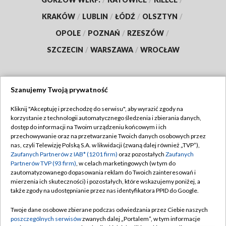
KRAKÓW
/
LUBLIN
/
ŁÓDŹ
/
OLSZTYN
/
OPOLE
/
POZNAŃ
/
RZESZÓW
/
SZCZECIN
/
WARSZAWA
/
WROCŁAW
Szanujemy Twoją prywatność
Dołącz do nas:
Kliknij "Akceptuję i przechodzę do serwisu", aby wyrazić zgody na
korzystanie z technologii automatycznego śledzenia i zbierania danych,
TVP
dostęp do informacji na Twoim urządzeniu końcowym i ich
Abonament TVP
przechowywanie oraz na przetwarzanie Twoich danych osobowych przez
Regulamin TVP
nas, czyli Telewizję Polską S.A. w likwidacji (zwaną dalej również „TVP”),
Emisja w TVP
Polityka prywatności
Zaufanych Partnerów z IAB* (1201 firm)
oraz pozostałych
Zaufanych
Partnerów TVP (93 firm)
, w celach marketingowych (w tym do
Centrum informacji TVP
Moje zgody
zautomatyzowanego dopasowania reklam do Twoich zainteresowań i
mierzenia ich skuteczności) i pozostałych, które wskazujemy poniżej, a
Naziemna Telewizja Cyfrowa
Pomoc
także zgody na udostępnianie przez nas identyfikatora PPID do Google.
Sklep TVP
Biuro reklamy
Twoje dane osobowe zbierane podczas odwiedzania przez Ciebie naszych
Rada Programowa
Kontakt
poszczególnych serwisów
zwanych dalej „Portalem”, w tym informacje