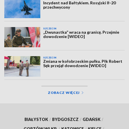
Incydent nad Bałtykiem. Rosyjski Ił-20
przechwycony
SZCZECIN
„Dwunastka” wraca na granicę. Przejmie
dowodzenie [WIDEO]
SZCZECIN
Zmiana w kołobrzeskim pułku. Płk Robert
Sęk przejął dowodzenie [WIDEO]
ZOBACZ WIĘCEJ
BIAŁYSTOK
/
BYDGOSZCZ
/
GDAŃSK
/
GORZÓW WLKP.
/
KATOWICE
/
KIELCE
/