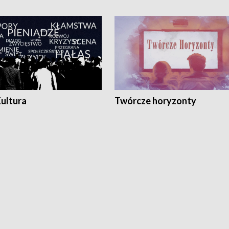
Kultura
Twórcze horyzonty