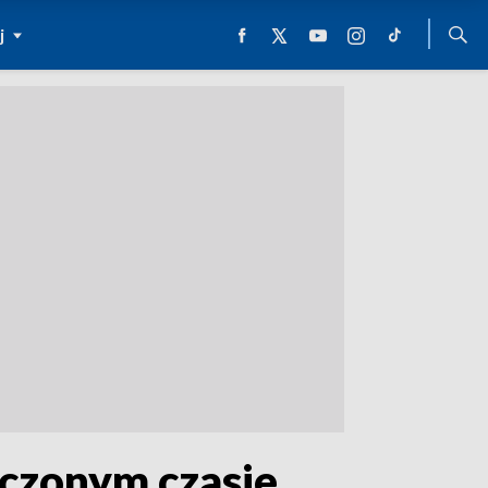
j
iczonym czasie