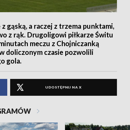
ę z gąską, a raczej z trzema punktami,
wo z rąk. Drugoligowi piłkarze Świtu
 minutach meczu z Chojniczanką
 w doliczonym czasie pozwolili
o gola.
UDOSTĘPNIJ NA X
OGRAMÓW