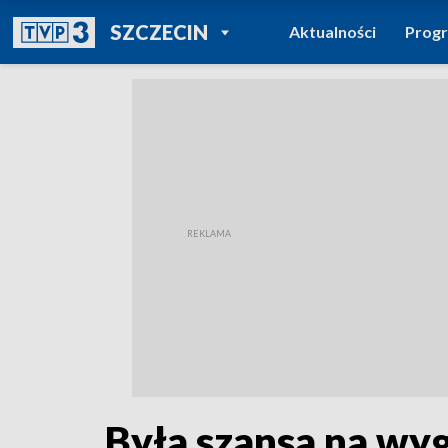
POWRÓT DO
SZCZECIN
Aktualności
Prog
TVP REGIONY
Była szansa na wyg