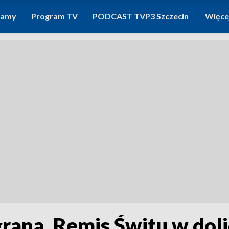
ramy
Program TV
PODCAST TVP3 Szczecin
Więce
raną. Remis Świtu w dol