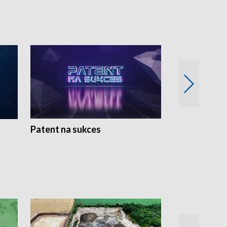
Patent na sukces
Rolnictwo w 