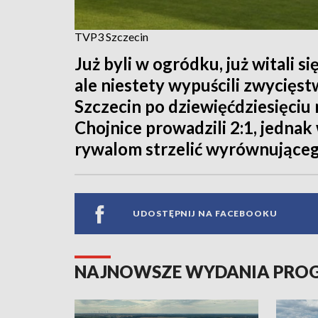
TVP3 Szczecin
Już byli w ogródku, już witali si
ale niestety wypuścili zwycięst
Szczecin po dziewięćdziesięciu
Chojnice prowadzili 2:1, jednak
rywalom strzelić wyrównująceg
UDOSTĘPNIJ NA FACEBOOKU
NAJNOWSZE WYDANIA PR