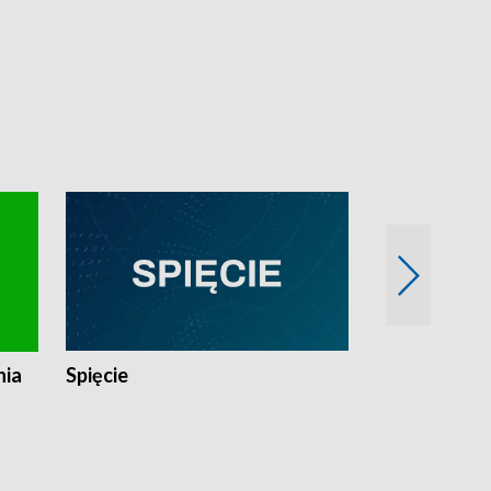
nia
Spięcie
Niedziałkow