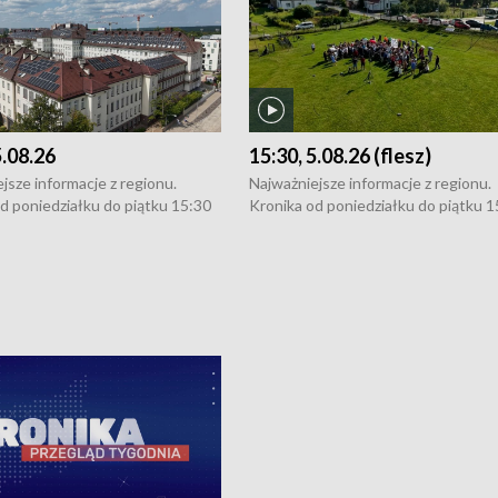
5.08.26
15:30, 5.08.26 (flesz)
jsze informacje z regionu.
Najważniejsze informacje z regionu.
d poniedziałku do piątku 15:30
Kronika od poniedziałku do piątku 1
16:30 (+ rozmowa), 18:30, 21:30.
(flesz), 16:30 (+ rozmowa), 18:30, 21
y i święta 15:30 i 16:30
W weekendy i święta 15:30 i 16:30
8:30 i 21:30. Dziennikarze czekają
(flesz), 18:30 i 21:30. Dziennikarze c
a zgłoszenia: Szczecin - tel. 91-
na Państwa zgłoszenia: Szczecin - te
0, Koszalin - tel. 94-34-50-054,
4 8-10-400, Koszalin - tel. 94-34-50
ronika@tvp.pl.
e-mail: kronika@tvp.pl.