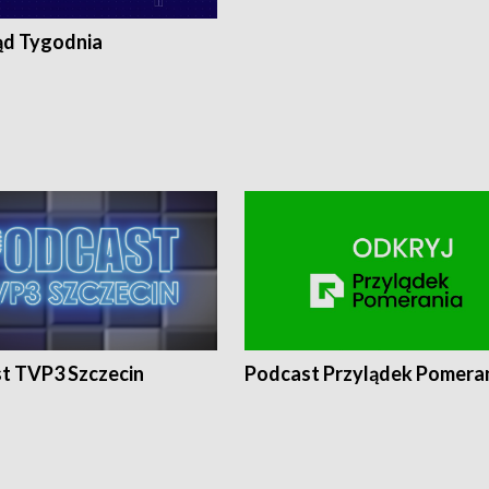
ąd Tygodnia
t TVP3 Szczecin
Podcast Przylądek Pomera