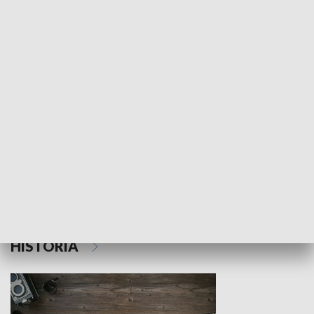
NAUKA I EDUKACJA
Z indeksem w ręku
Droga po suk
HISTORIA