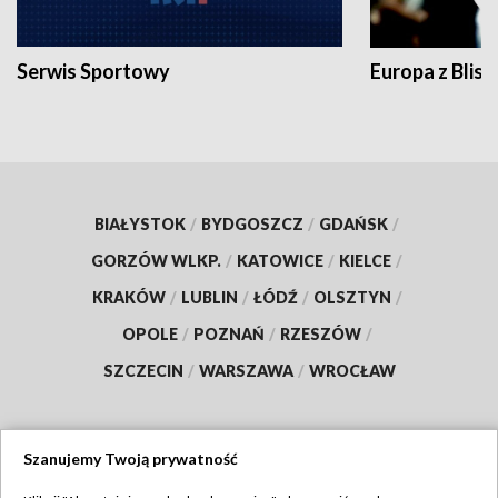
Serwis Sportowy
Europa z Blisk
BIAŁYSTOK
/
BYDGOSZCZ
/
GDAŃSK
/
GORZÓW WLKP.
/
KATOWICE
/
KIELCE
/
KRAKÓW
/
LUBLIN
/
ŁÓDŹ
/
OLSZTYN
/
OPOLE
/
POZNAŃ
/
RZESZÓW
/
SZCZECIN
/
WARSZAWA
/
WROCŁAW
Szanujemy Twoją prywatność
Dołącz do nas: