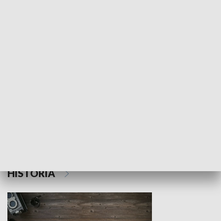
NAUKA I EDUKACJA
Z indeksem w ręku
Droga po suk
HISTORIA