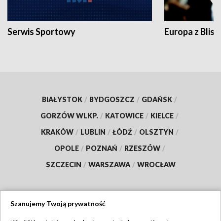
Serwis Sportowy
Europa z Blisk
BIAŁYSTOK
/
BYDGOSZCZ
/
GDAŃSK
/
GORZÓW WLKP.
/
KATOWICE
/
KIELCE
/
KRAKÓW
/
LUBLIN
/
ŁÓDŹ
/
OLSZTYN
/
OPOLE
/
POZNAŃ
/
RZESZÓW
/
SZCZECIN
/
WARSZAWA
/
WROCŁAW
Szanujemy Twoją prywatność
Dołącz do nas: