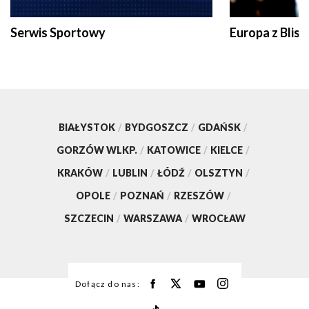
Serwis Sportowy
Europa z Blisk
BIAŁYSTOK
/
BYDGOSZCZ
/
GDAŃSK
/
GORZÓW WLKP.
/
KATOWICE
/
KIELCE
/
KRAKÓW
/
LUBLIN
/
ŁÓDŹ
/
OLSZTYN
/
OPOLE
/
POZNAŃ
/
RZESZÓW
/
SZCZECIN
/
WARSZAWA
/
WROCŁAW
Dołącz do nas: