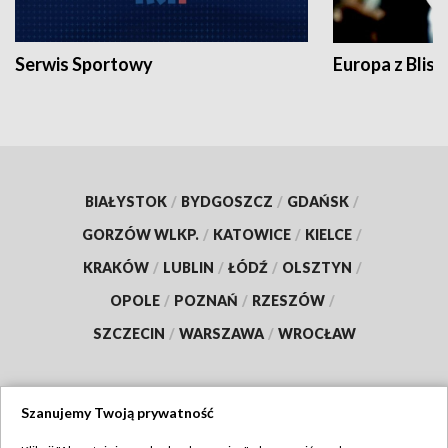
Serwis Sportowy
Europa z Blisk
BIAŁYSTOK
/
BYDGOSZCZ
/
GDAŃSK
/
GORZÓW WLKP.
/
KATOWICE
/
KIELCE
/
KRAKÓW
/
LUBLIN
/
ŁÓDŹ
/
OLSZTYN
/
OPOLE
/
POZNAŃ
/
RZESZÓW
/
SZCZECIN
/
WARSZAWA
/
WROCŁAW
Szanujemy Twoją prywatność
Dołącz do nas: