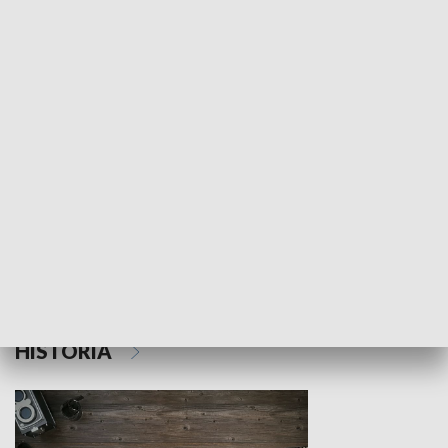
NAUKA I EDUKACJA
Z indeksem w ręku
Droga po suk
HISTORIA