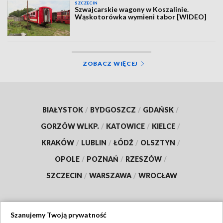
SZCZECIN
Szwajcarskie wagony w Koszalinie.
Wąskotorówka wymieni tabor [WIDEO]
ZOBACZ WIĘCEJ
BIAŁYSTOK
/
BYDGOSZCZ
/
GDAŃSK
/
GORZÓW WLKP.
/
KATOWICE
/
KIELCE
/
KRAKÓW
/
LUBLIN
/
ŁÓDŹ
/
OLSZTYN
/
OPOLE
/
POZNAŃ
/
RZESZÓW
/
SZCZECIN
/
WARSZAWA
/
WROCŁAW
Szanujemy Twoją prywatność
Dołącz do nas: