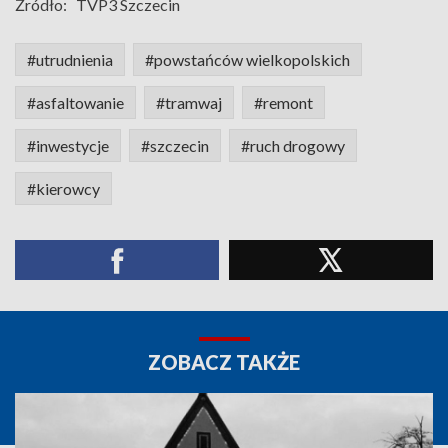
Źródło:
TVP3 Szczecin
#utrudnienia
#powstańców wielkopolskich
#asfaltowanie
#tramwaj
#remont
#inwestycje
#szczecin
#ruch drogowy
#kierowcy
ZOBACZ TAKŻE