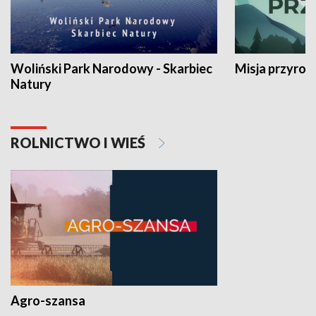
Woliński Park Narodowy - Skarbiec
Misja przyrod
Natury
ROLNICTWO I WIEŚ
Agro-szansa