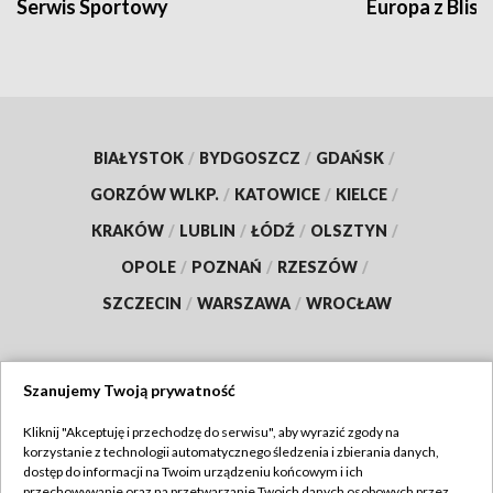
Serwis Sportowy
Europa z Blisk
BIAŁYSTOK
/
BYDGOSZCZ
/
GDAŃSK
/
GORZÓW WLKP.
/
KATOWICE
/
KIELCE
/
KRAKÓW
/
LUBLIN
/
ŁÓDŹ
/
OLSZTYN
/
OPOLE
/
POZNAŃ
/
RZESZÓW
/
SZCZECIN
/
WARSZAWA
/
WROCŁAW
Szanujemy Twoją prywatność
Dołącz do nas:
Kliknij "Akceptuję i przechodzę do serwisu", aby wyrazić zgody na
korzystanie z technologii automatycznego śledzenia i zbierania danych,
TVP
dostęp do informacji na Twoim urządzeniu końcowym i ich
Abonament TVP
przechowywanie oraz na przetwarzanie Twoich danych osobowych przez