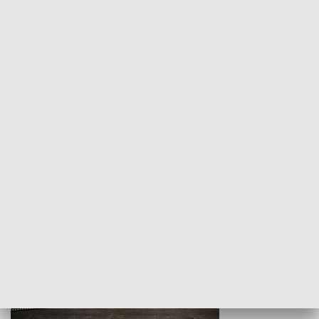
Z indeksem w ręku
Droga po suk
HISTORIA