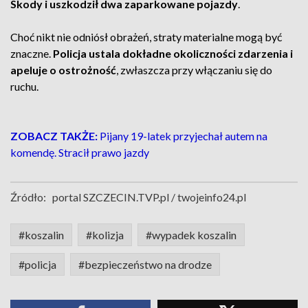
Skody i uszkodził dwa zaparkowane pojazdy
.
Choć nikt nie odniósł obrażeń, straty materialne mogą być
znaczne.
Policja ustala dokładne okoliczności zdarzenia i
apeluje o ostrożność
, zwłaszcza przy włączaniu się do
ruchu.
ZOBACZ TAKŻE:
Pijany 19-latek przyjechał autem na
komendę. Stracił prawo jazdy
Źródło:
portal SZCZECIN.TVP.pl / twojeinfo24.pl
#koszalin
#kolizja
#wypadek koszalin
#policja
#bezpieczeństwo na drodze