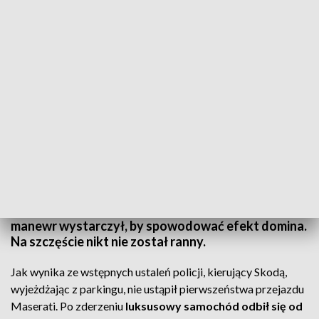
Kolizja czterech samochodów na ulicy Lechickiej w Koszalinie (źródło:
A.Wójcik)
Na ulicy Lechickiej w Koszalinie doszło do kolizji z
udziałem czterech samochodów. Jeden nieostrożny
manewr wystarczył, by spowodować efekt domina.
Na szczęście nikt nie został ranny.
Jak wynika ze wstępnych ustaleń policji, kierujący Skodą,
wyjeżdżając z parkingu, nie ustąpił pierwszeństwa przejazdu
Maserati. Po zderzeniu
luksusowy samochód odbił się od