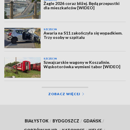
Żagle 2026 coraz bliżej. Będą przepustki
dla mieszkańców [WIDEO]
SZCZECIN
Awaria na S11 zakończyła się wypadkiem.
Trzy osoby w szpitalu
SZCZECIN
Szwajcarskie wagony w Koszalinie.
Wąskotorówka wymieni tabor [WIDEO]
ZOBACZ WIĘCEJ
BIAŁYSTOK
/
BYDGOSZCZ
/
GDAŃSK
/