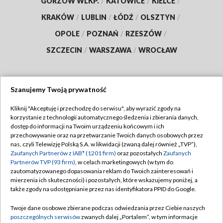
GORZÓW WLKP.
/
KATOWICE
/
KIELCE
/
KRAKÓW
/
LUBLIN
/
ŁÓDŹ
/
OLSZTYN
/
OPOLE
/
POZNAŃ
/
RZESZÓW
/
SZCZECIN
/
WARSZAWA
/
WROCŁAW
Szanujemy Twoją prywatność
Dołącz do nas:
Kliknij "Akceptuję i przechodzę do serwisu", aby wyrazić zgody na
korzystanie z technologii automatycznego śledzenia i zbierania danych,
TVP
dostęp do informacji na Twoim urządzeniu końcowym i ich
Abonament TVP
przechowywanie oraz na przetwarzanie Twoich danych osobowych przez
Regulamin TVP
nas, czyli Telewizję Polską S.A. w likwidacji (zwaną dalej również „TVP”),
Emisja w TVP
Polityka prywatności
Zaufanych Partnerów z IAB* (1201 firm)
oraz pozostałych
Zaufanych
Partnerów TVP (93 firm)
, w celach marketingowych (w tym do
Centrum informacji TVP
Moje zgody
zautomatyzowanego dopasowania reklam do Twoich zainteresowań i
mierzenia ich skuteczności) i pozostałych, które wskazujemy poniżej, a
Naziemna Telewizja Cyfrowa
Pomoc
także zgody na udostępnianie przez nas identyfikatora PPID do Google.
Sklep TVP
Biuro reklamy
Twoje dane osobowe zbierane podczas odwiedzania przez Ciebie naszych
Rada Programowa
Kontakt
poszczególnych serwisów
zwanych dalej „Portalem”, w tym informacje