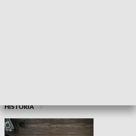
NAUKA I EDUKACJA
Z indeksem w ręku
Droga po suk
HISTORIA