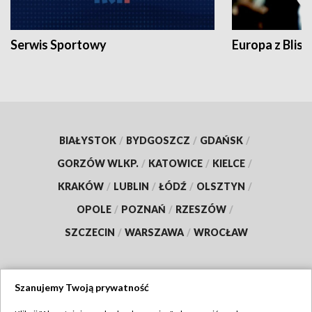
Serwis Sportowy
Europa z Blisk
BIAŁYSTOK
/
BYDGOSZCZ
/
GDAŃSK
/
GORZÓW WLKP.
/
KATOWICE
/
KIELCE
/
KRAKÓW
/
LUBLIN
/
ŁÓDŹ
/
OLSZTYN
/
OPOLE
/
POZNAŃ
/
RZESZÓW
/
SZCZECIN
/
WARSZAWA
/
WROCŁAW
Szanujemy Twoją prywatność
Dołącz do nas: