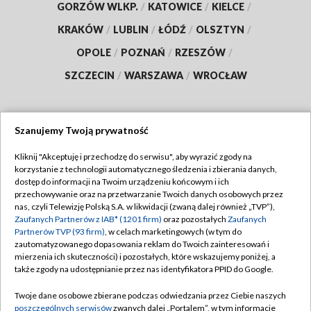
GORZÓW WLKP.
/
KATOWICE
/
KIELCE
/
KRAKÓW
/
LUBLIN
/
ŁÓDŹ
/
OLSZTYN
/
OPOLE
/
POZNAŃ
/
RZESZÓW
/
SZCZECIN
/
WARSZAWA
/
WROCŁAW
Szanujemy Twoją prywatność
Dołącz do nas:
Kliknij "Akceptuję i przechodzę do serwisu", aby wyrazić zgody na
korzystanie z technologii automatycznego śledzenia i zbierania danych,
TVP
dostęp do informacji na Twoim urządzeniu końcowym i ich
Abonament TVP
przechowywanie oraz na przetwarzanie Twoich danych osobowych przez
Regulamin TVP
nas, czyli Telewizję Polską S.A. w likwidacji (zwaną dalej również „TVP”),
Emisja w TVP
Polityka prywatności
Zaufanych Partnerów z IAB* (1201 firm)
oraz pozostałych
Zaufanych
Partnerów TVP (93 firm)
, w celach marketingowych (w tym do
Centrum informacji TVP
Moje zgody
zautomatyzowanego dopasowania reklam do Twoich zainteresowań i
mierzenia ich skuteczności) i pozostałych, które wskazujemy poniżej, a
Naziemna Telewizja Cyfrowa
Pomoc
także zgody na udostępnianie przez nas identyfikatora PPID do Google.
Sklep TVP
Biuro reklamy
Twoje dane osobowe zbierane podczas odwiedzania przez Ciebie naszych
Rada Programowa
Kontakt
poszczególnych serwisów
zwanych dalej „Portalem”, w tym informacje