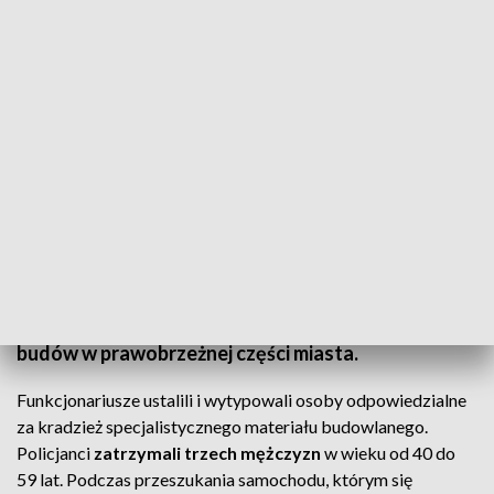
Kradzież na budowie. 3 mężczyzn aresztowanych (fot. KMP Szczecin)
Szczecińscy policjanci zatrzymali trzech mężczyzn
podejrzanych o kradzież 8 wiaderek z powłoką
przeciwpożarową o wartości około 40 tysięcy
złotych. Do zdarzenia doszło na terenie jednej z
budów w prawobrzeżnej części miasta.
Funkcjonariusze ustalili i wytypowali osoby odpowiedzialne
za kradzież specjalistycznego materiału budowlanego.
Policjanci
zatrzymali trzech mężczyzn
w wieku od 40 do
59 lat. Podczas przeszukania samochodu, którym się