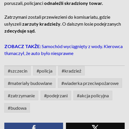
poruszali, policjanci
odnaleźli skradziony towar.
Zatrzymani zostali przewiezieni do komisariatu, gdzie
usłyszeli
zarzuty kradzieży
. O dalszym losie podejrzanych
zdecyduje sąd.
ZOBACZ TAKŻE:
Samochód wyciągnięty z wody. Kierowca
tłumaczył, że auto było niesprawne
#szczecin
#policja
#kradzież
#materiały budowlane
#wiaderka przeciwpożarowe
#zatrzymanie
#podejrzani
#akcja policyjna
#budowa