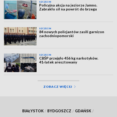
SZCZECIN
Policyjna akcja na jeziorze Jamno.
Zabrakło sił na powrót do brzegu
SZCZECIN
84 nowych policjantów zasili garnizon
zachodniopomorski
SZCZECIN
CBŚP przejęło 456 kg narkotyków.
41‑latek aresztowany
ZOBACZ WIĘCEJ
BIAŁYSTOK
/
BYDGOSZCZ
/
GDAŃSK
/