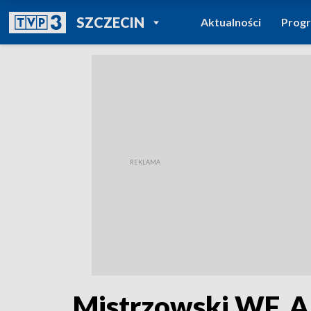
POWRÓT DO
SZCZECIN
Aktualności
Prog
TVP REGIONY
Mistrzowski WF. A