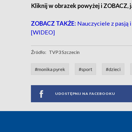
Kliknij w obrazek powyżej i ZOBACZ, 
ZOBACZ TAKŻE:
Nauczyciele z pasją i
[WIDEO]
Źródło:
TVP3 Szczecin
#monika pyrek
#sport
#dzieci
UDOSTĘPNIJ NA FACEBOOKU