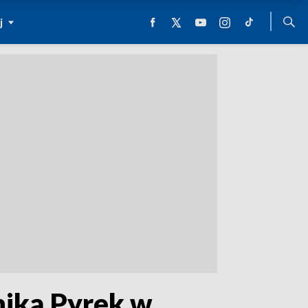
j
niką Pyrek w