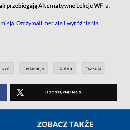
jak przebiegają Alternatywne Lekcje WF-u.
 misją. Otrzymali medale i wyróżnienia
#wf
#edukacja
#dobra
#szkoła
UDOSTĘPNIJ NA X
ZOBACZ TAKŻE