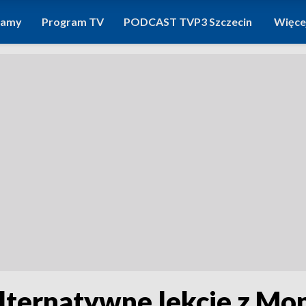
ramy
Program TV
PODCAST TVP3 Szczecin
Więce
lternatywne lekcje z Mo