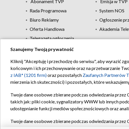
Abonament TVP
Emisja w TVP
Rada Programowa
System NOS
Biuro Reklamy
Ogłoszenie pr
Oferta Handlowa
Akademia Tele
Telegazeta ogłoszenia
Szanujemy Twoją prywatność
Regulamin TVP
Kliknij "Akceptuję i przechodzę do serwisu", aby wyrazić zg
końcowym i ich przechowywanie oraz na przetwarzanie Twoich
z IAB* (1201 firm)
oraz pozostałych
Zaufanych Partnerów T
mierzenia ich skuteczności) i pozostałych, które wskazujemy
Twoje dane osobowe zbierane podczas odwiedzania przez 
takich jak: pliki cookie, sygnalizatory WWW lub innych pod
udostępnianie funkcji mediów społecznościowych oraz anali
Twoje dane osobowe zbierane podczas odwiedzania przez 
plików cookie, informacje o Twoich wyszukiwaniach w serwi