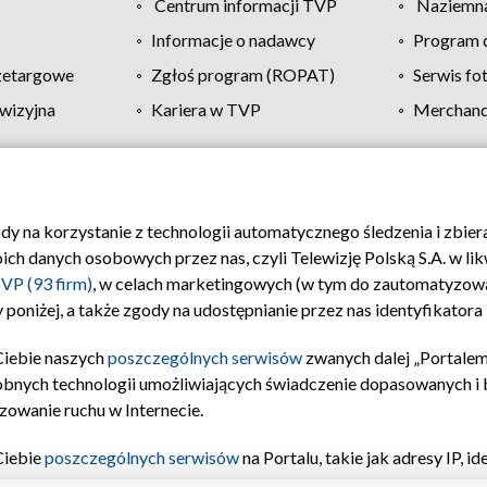
Centrum informacji TVP
Naziemna
Informacje o nadawcy
Program d
zetargowe
Zgłoś program (ROPAT)
Serwis fo
wizyjna
Kariera w TVP
Merchandi
Polityka prywatności
Moje zgody
Pomoc
Biuro re
ody na korzystanie z technologii automatycznego śledzenia i zbie
 danych osobowych przez nas, czyli Telewizję Polską S.A. w likw
VP (93 firm)
, w celach marketingowych (w tym do zautomatyzow
 poniżej, a także zgody na udostępnianie przez nas identyfikator
Ciebie naszych
poszczególnych serwisów
zwanych dalej „Portalem
obnych technologii umożliwiających świadczenie dopasowanych i be
zowanie ruchu w Internecie.
Ciebie
poszczególnych serwisów
na Portalu, takie jak adresy IP, 
sach Portalu czy historia odwiedzin będą przetwarzane przez TV