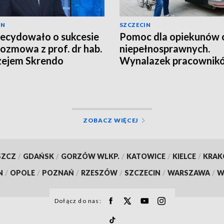
IN
SZCZECIN
ecydowało o sukcesie
Pomoc dla opiekunów 
ozmowa z prof. dr hab.
niepełnosprawnych.
zejem Skrendo
Wynalazek pracownik
PM [ZDJĘCIA, WIDEO]
ZOBACZ WIĘCEJ
SZCZ
/
GDAŃSK
/
GORZÓW WLKP.
/
KATOWICE
/
KIELCE
/
KRA
N
/
OPOLE
/
POZNAŃ
/
RZESZÓW
/
SZCZECIN
/
WARSZAWA
/
W
Dołącz do nas: