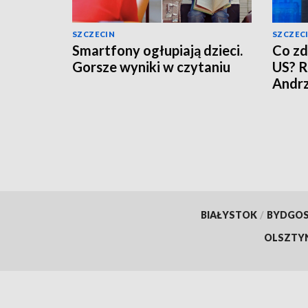
SZCZECIN
SZCZEC
Smartfony ogłupiają dzieci.
Co zd
Gorsze wyniki w czytaniu
US? R
Andr
BIAŁYSTOK
/
BYDGO
OLSZTY