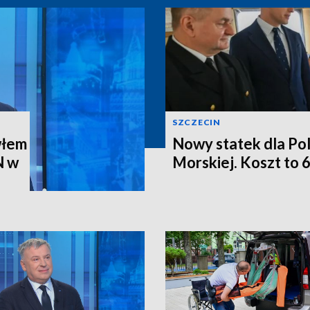
SZCZECIN
włem
Nowy statek dla Pol
N w
Morskiej. Koszt to 6