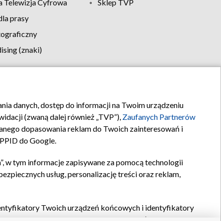
 Telewizja Cyfrowa
Sklep TVP
la prasy
tograficzny
sing (znaki)
klamy
Kontakt
rania danych, dostęp do informacji na Twoim urządzeniu
idacji (zwaną dalej również „TVP”),
Zaufanych Partnerów
anego dopasowania reklam do Twoich zainteresowań i
a PPID do Google.
”, w tym informacje zapisywane za pomocą technologii
zpiecznych usług, personalizację treści oraz reklam,
identyfikatory Twoich urządzeń końcowych i identyfikatory
P,
Zaufanych Partnerów z IAB
oraz pozostałych
Zaufanych