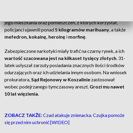
zostało zlikwidowane. Funkcjonariusze zatrzymali
31-
letniego mieszkańca Koszalina
, który posiadał znaczne
ilości substancji psychoaktywnych. Podczas przeszukania
jego mieszkania oraz pomieszczeń, z których korzystał,
policjanci ujawnili ponad
5 kilogramów marihuany
, a także
mefedron, kokainę, heroinę
i
morfinę
.
Zabezpieczone narkotyki miały trafić na czarny rynek, a ich
wartość szacowana jest na kilkaset tysięcy złotych
. 31-
latek usłyszał zarzuty posiadania znacznych ilości środków
odurzających oraz ich udzielania innym osobom. Na wniosek
prokuratora,
Sąd Rejonowy w Koszalinie
zastosował
wobec podejrzanego tymczasowy areszt.
Grozi mu nawet
10 lat więzienia
.
ZOBACZ TAKŻE:
Czad atakuje znienacka. Czujka pomoże
się przed nim uchronić [WIDEO]