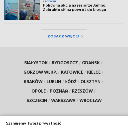
SZCZECIN
Policyjna akcja na jeziorze Jamno.
Zabrakło sił na powrót do brzegu
ZOBACZ WIĘCEJ
BIAŁYSTOK
/
BYDGOSZCZ
/
GDAŃSK
/
GORZÓW WLKP.
/
KATOWICE
/
KIELCE
/
KRAKÓW
/
LUBLIN
/
ŁÓDŹ
/
OLSZTYN
/
OPOLE
/
POZNAŃ
/
RZESZÓW
/
SZCZECIN
/
WARSZAWA
/
WROCŁAW
Szanujemy Twoją prywatność
Dołącz do nas: