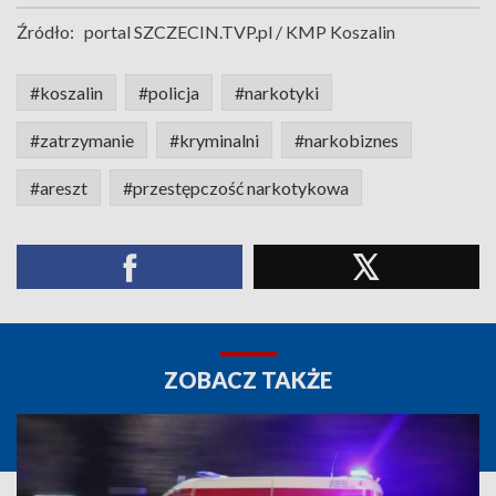
Źródło:
portal SZCZECIN.TVP.pl / KMP Koszalin
#koszalin
#policja
#narkotyki
#zatrzymanie
#kryminalni
#narkobiznes
#areszt
#przestępczość narkotykowa
ZOBACZ TAKŻE