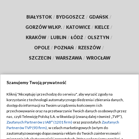
BIAŁYSTOK
/
BYDGOSZCZ
/
GDAŃSK
/
GORZÓW WLKP.
/
KATOWICE
/
KIELCE
/
KRAKÓW
/
LUBLIN
/
ŁÓDŹ
/
OLSZTYN
/
OPOLE
/
POZNAŃ
/
RZESZÓW
/
SZCZECIN
/
WARSZAWA
/
WROCŁAW
Szanujemy Twoją prywatność
Dołącz do nas:
Kliknij "Akceptuję i przechodzę do serwisu", aby wyrazić zgody na
korzystanie z technologii automatycznego śledzenia i zbierania danych,
TVP
dostęp do informacji na Twoim urządzeniu końcowym i ich
Abonament TVP
przechowywanie oraz na przetwarzanie Twoich danych osobowych przez
Regulamin TVP
nas, czyli Telewizję Polską S.A. w likwidacji (zwaną dalej również „TVP”),
Emisja w TVP
Polityka prywatności
Zaufanych Partnerów z IAB* (1201 firm)
oraz pozostałych
Zaufanych
Partnerów TVP (93 firm)
, w celach marketingowych (w tym do
Centrum informacji TVP
Moje zgody
zautomatyzowanego dopasowania reklam do Twoich zainteresowań i
mierzenia ich skuteczności) i pozostałych, które wskazujemy poniżej, a