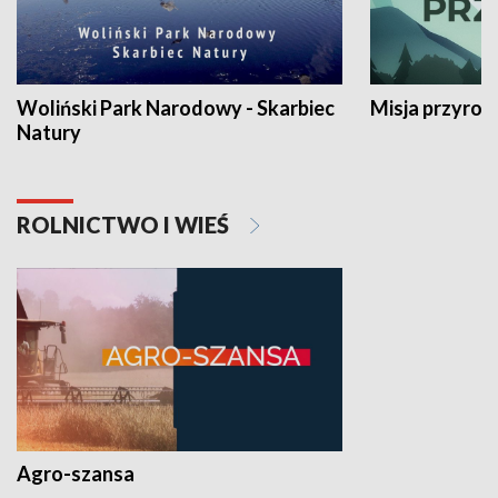
Woliński Park Narodowy - Skarbiec
Misja przyrod
Natury
ROLNICTWO I WIEŚ
Agro-szansa