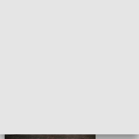
Z indeksem w ręku
Droga po suk
HISTORIA