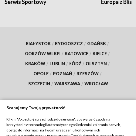
Serwis Sportowy
Europa z Blisk
BIAŁYSTOK
/
BYDGOSZCZ
/
GDAŃSK
/
GORZÓW WLKP.
/
KATOWICE
/
KIELCE
/
KRAKÓW
/
LUBLIN
/
ŁÓDŹ
/
OLSZTYN
/
OPOLE
/
POZNAŃ
/
RZESZÓW
/
SZCZECIN
/
WARSZAWA
/
WROCŁAW
Szanujemy Twoją prywatność
Dołącz do nas:
Kliknij "Akceptuję i przechodzę do serwisu", aby wyrazić zgody na
korzystanie z technologii automatycznego śledzenia i zbierania danych,
TVP
dostęp do informacji na Twoim urządzeniu końcowym i ich
Abonament TVP
przechowywanie oraz na przetwarzanie Twoich danych osobowych przez