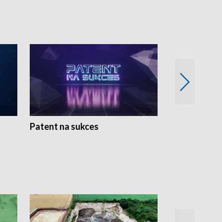
Patent na sukces
Rolnictwo w 