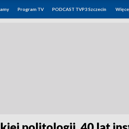
ramy
Program TV
PODCAST TVP3 Szczecin
Więce
iej politologii. 40 lat in