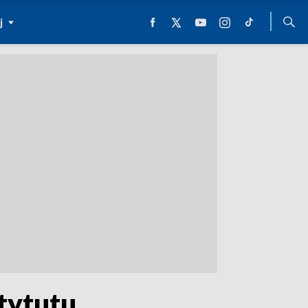
j
stytutu