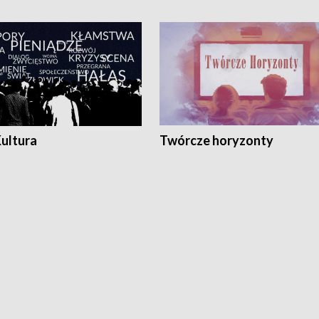
Kultura
Twórcze horyzonty