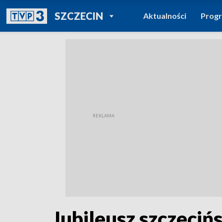
POWRÓT DO
SZCZECIN
Aktualności
Prog
TVP REGIONY
Jubileusz szczecińsk