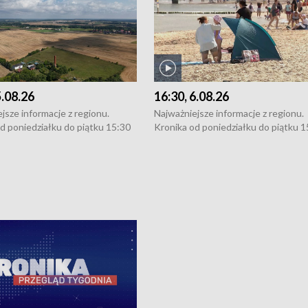
5.08.26
16:30, 6.08.26
jsze informacje z regionu.
Najważniejsze informacje z regionu.
d poniedziałku do piątku 15:30
Kronika od poniedziałku do piątku 1
16:30 (+ rozmowa), 18:30, 21:30.
(flesz), 16:30 (+ rozmowa), 18:30, 21
y i święta 15:30 i 16:30
W weekendy i święta 15:30 i 16:30
8:30 i 21:30. Dziennikarze czekają
(flesz), 18:30 i 21:30. Dziennikarze c
a zgłoszenia: Szczecin - tel. 91-
na Państwa zgłoszenia: Szczecin - te
0, Koszalin - tel. 94-34-50-054,
4 8-10-400, Koszalin - tel. 94-34-50
ronika@tvp.pl.
e-mail: kronika@tvp.pl.