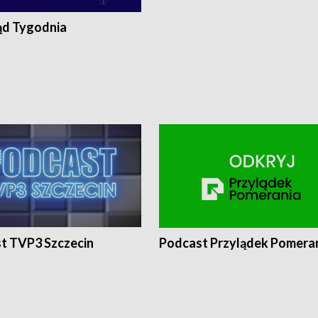
ąd Tygodnia
t TVP3 Szczecin
Podcast Przylądek Pomera