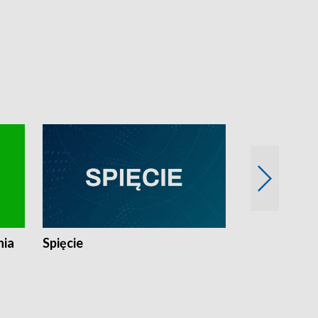
nia
Spięcie
Niedziałkow