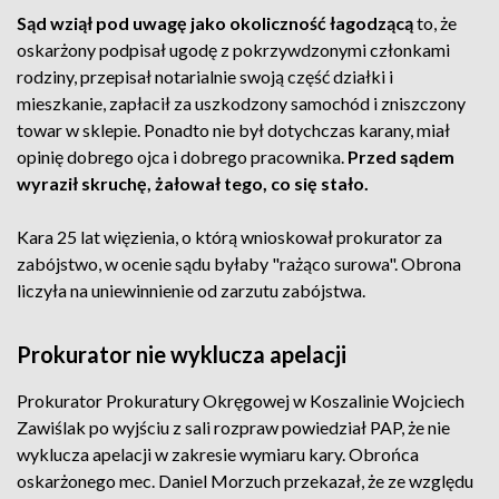
Sąd wziął pod uwagę jako okoliczność łagodzącą
to, że
oskarżony podpisał ugodę z pokrzywdzonymi członkami
rodziny, przepisał notarialnie swoją część działki i
mieszkanie, zapłacił za uszkodzony samochód i zniszczony
towar w sklepie. Ponadto nie był dotychczas karany, miał
opinię dobrego ojca i dobrego pracownika.
Przed sądem
wyraził skruchę, żałował tego, co się stało.
Kara 25 lat więzienia, o którą wnioskował prokurator za
zabójstwo, w ocenie sądu byłaby "rażąco surowa". Obrona
liczyła na uniewinnienie od zarzutu zabójstwa.
Prokurator nie wyklucza apelacji
Prokurator Prokuratury Okręgowej w Koszalinie Wojciech
Zawiślak po wyjściu z sali rozpraw powiedział PAP, że nie
wyklucza apelacji w zakresie wymiaru kary. Obrońca
oskarżonego mec. Daniel Morzuch przekazał, że ze względu