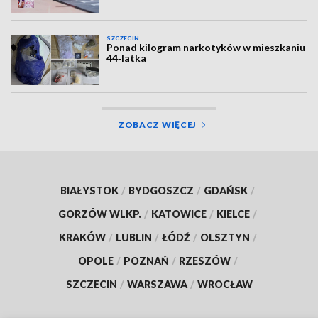
SZCZECIN
Ponad kilogram narkotyków w mieszkaniu
44‑latka
ZOBACZ WIĘCEJ
BIAŁYSTOK
/
BYDGOSZCZ
/
GDAŃSK
/
GORZÓW WLKP.
/
KATOWICE
/
KIELCE
/
KRAKÓW
/
LUBLIN
/
ŁÓDŹ
/
OLSZTYN
/
OPOLE
/
POZNAŃ
/
RZESZÓW
/
SZCZECIN
/
WARSZAWA
/
WROCŁAW