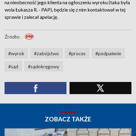
na nieobecność jego klienta na ogłoszeniu wyroku (taka była
wola Łukasza R. - PAP), będzie się z nim kontaktował w tej
sprawie i zalecał apelację.
Źródło:
#wyrok
#zabójstwo
#proces
#podpalenie
#sąd
#sądokręgowy
ZOBACZ TAKŻE