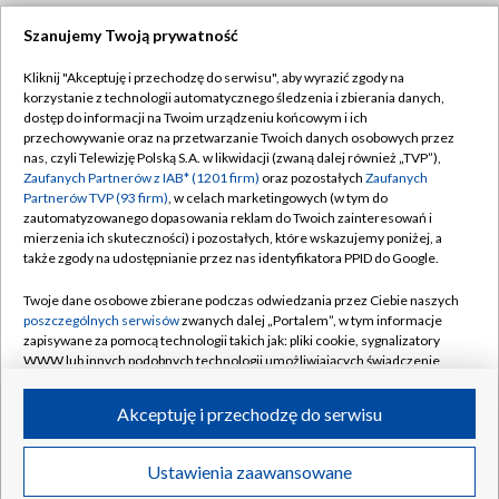
Szanujemy Twoją prywatność
Dołącz do nas:
Kliknij "Akceptuję i przechodzę do serwisu", aby wyrazić zgody na
korzystanie z technologii automatycznego śledzenia i zbierania danych,
TVP
dostęp do informacji na Twoim urządzeniu końcowym i ich
Abonament TVP
przechowywanie oraz na przetwarzanie Twoich danych osobowych przez
Regulamin TVP
nas, czyli Telewizję Polską S.A. w likwidacji (zwaną dalej również „TVP”),
Emisja w TVP
Polityka prywatności
Zaufanych Partnerów z IAB* (1201 firm)
oraz pozostałych
Zaufanych
Partnerów TVP (93 firm)
, w celach marketingowych (w tym do
Centrum informacji TVP
Moje zgody
zautomatyzowanego dopasowania reklam do Twoich zainteresowań i
mierzenia ich skuteczności) i pozostałych, które wskazujemy poniżej, a
Naziemna Telewizja Cyfrowa
Pomoc
także zgody na udostępnianie przez nas identyfikatora PPID do Google.
Sklep TVP
Biuro reklamy
Twoje dane osobowe zbierane podczas odwiedzania przez Ciebie naszych
Rada Programowa
Kontakt
poszczególnych serwisów
zwanych dalej „Portalem”, w tym informacje
zapisywane za pomocą technologii takich jak: pliki cookie, sygnalizatory
System NOS
WWW lub innych podobnych technologii umożliwiających świadczenie
dopasowanych i bezpiecznych usług, personalizację treści oraz reklam,
Informacje o nadawcy
Kanały
udostępnianie funkcji mediów społecznościowych oraz analizowanie
Akceptuję i przechodzę do serwisu
ruchu w Internecie.
Program dla prasy
©2026 Telewizja Polska S.A. w likwidacji
Biuro Reklamy
Twoje dane osobowe zbierane podczas odwiedzania przez Ciebie
Ustawienia zaawansowane
poszczególnych serwisów
na Portalu, takie jak adresy IP, identyfikatory
Ogłoszenie przetargowe