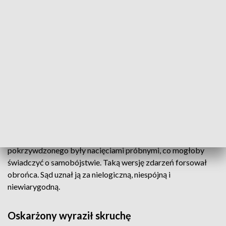
dopuścić się zabójstwa przyjaciela
- mówiła sędzia.
Wskazała, że oskarżony w noc zabójstwa przyznał się do
zabójstwa Rafała K. w korespondencji esemesowej do swojej
partnerki i swoim dzieciom, które podczas zdarzenia były
pod jego opieką, ale nie wezwał służb na miejsce zdarzenia.
Podpalił mieszkanie, w którym były zwłoki przyjaciela.
Ponadto biegły z zakresu medycyny sądowej potwierdził
bardzo niskie prawdopodobieństwo tego, by rany na ciele
pokrzywdzonego były nacięciami próbnymi, co mogłoby
świadczyć o samobójstwie. Taką wersję zdarzeń forsował
obrońca. Sąd uznał ją za nielogiczną, niespójną i
niewiarygodną.
Oskarżony wyraził skruchę