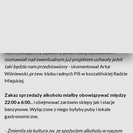
Zdaniem inicjatorów konsultacji,
od głosu mieszkańców
będzie zależało przygotowanie na początku przyszłego
roku uchwały wprowadzającej w Koszalinie nocną
prohibicję.
Obecnie w mieście, koncesję na sprzedaż
alkoholu posiada prawie 190 sklepów.
-
Mieszkańcy niech się wypowiedzą, niech swoje stanowisko
wyartykułują a my będziemy potem dalej dyskutowali i
rozmawiali nad ewentualnym już projektem uchwały jeżeli
taki będzie nam przedstawiony -
skomentował Artur
Wiśniewski, przew. klubu radnych PiS w koszalińskiej Radzie
Miejskiej.
Zakaz sprzedaży alkoholu miałby obowiązywać między
22:00 a 6:00
... i obejmować zarówno sklepy jak i stacje
benzynowe. Wyłączone z niego byłyby puby i lokale
gastronomiczne.
- Zmieniła się kultura zw. ze spożyciem alkoholu w naszym