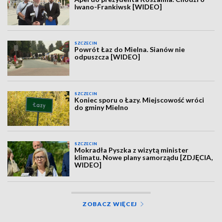
Iwano-Frankiwsk [WIDEO]
SZCZECIN
Powrót Łaz do Mielna. Sianów nie
odpuszcza [WIDEO]
SZCZECIN
Koniec sporu o Łazy. Miejscowość wróci
do gminy Mielno
SZCZECIN
Mokradła Pyszka z wizytą minister
klimatu. Nowe plany samorządu [ZDJĘCIA,
WIDEO]
ZOBACZ WIĘCEJ