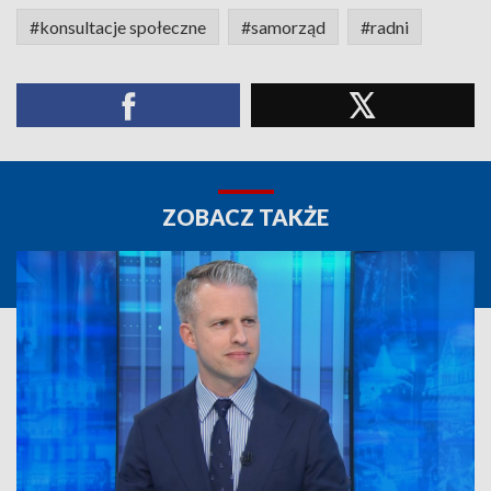
#konsultacje społeczne
#samorząd
#radni
ZOBACZ TAKŻE