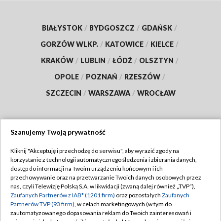
BIAŁYSTOK
/
BYDGOSZCZ
/
GDAŃSK
/
GORZÓW WLKP.
/
KATOWICE
/
KIELCE
/
KRAKÓW
/
LUBLIN
/
ŁÓDŹ
/
OLSZTYN
/
OPOLE
/
POZNAŃ
/
RZESZÓW
/
SZCZECIN
/
WARSZAWA
/
WROCŁAW
Szanujemy Twoją prywatność
Dołącz do nas:
Kliknij "Akceptuję i przechodzę do serwisu", aby wyrazić zgody na
korzystanie z technologii automatycznego śledzenia i zbierania danych,
TVP
dostęp do informacji na Twoim urządzeniu końcowym i ich
Abonament TVP
przechowywanie oraz na przetwarzanie Twoich danych osobowych przez
Regulamin TVP
nas, czyli Telewizję Polską S.A. w likwidacji (zwaną dalej również „TVP”),
Emisja w TVP
Polityka prywatności
Zaufanych Partnerów z IAB* (1201 firm)
oraz pozostałych
Zaufanych
Partnerów TVP (93 firm)
, w celach marketingowych (w tym do
Centrum informacji TVP
Moje zgody
zautomatyzowanego dopasowania reklam do Twoich zainteresowań i