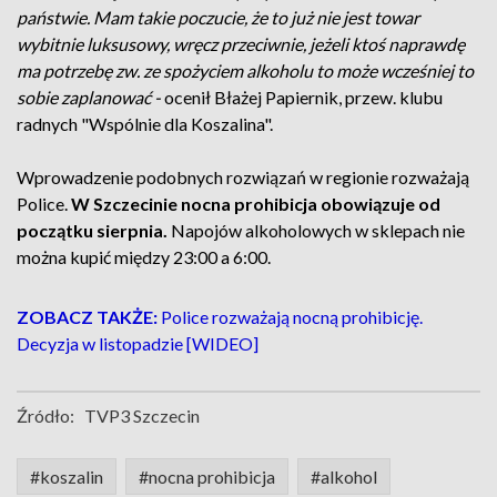
państwie. Mam takie poczucie, że to już nie jest towar
wybitnie luksusowy, wręcz przeciwnie, jeżeli ktoś naprawdę
ma potrzebę zw. ze spożyciem alkoholu to może wcześniej to
sobie zaplanować -
ocenił Błażej Papiernik, przew. klubu
radnych "Wspólnie dla Koszalina".
Wprowadzenie podobnych rozwiązań w regionie rozważają
Police.
W Szczecinie nocna prohibicja obowiązuje od
początku sierpnia.
Napojów alkoholowych w sklepach nie
można kupić między 23:00 a 6:00.
ZOBACZ TAKŻE:
Police rozważają nocną prohibicję.
Decyzja w listopadzie [WIDEO]
Źródło:
TVP3 Szczecin
#koszalin
#nocna prohibicja
#alkohol