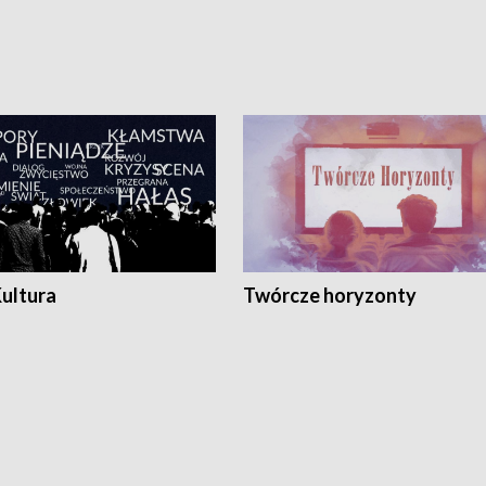
Kultura
Twórcze horyzonty