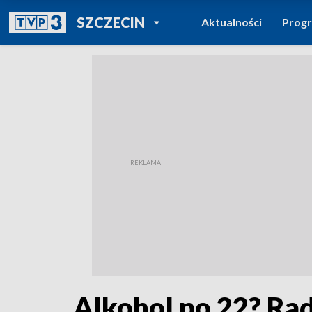
POWRÓT DO
SZCZECIN
Aktualności
Prog
TVP REGIONY
Alkohol po 22? Rad