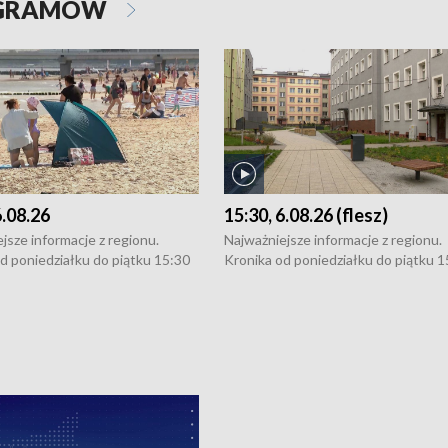
OGRAMÓW
6.08.26
15:30, 6.08.26 (flesz)
jsze informacje z regionu.
Najważniejsze informacje z regionu.
d poniedziałku do piątku 15:30
Kronika od poniedziałku do piątku 1
16:30 (+ rozmowa), 18:30, 21:30.
(flesz), 16:30 (+ rozmowa), 18:30, 21
y i święta 15:30 i 16:30
W weekendy i święta 15:30 i 16:30
8:30 i 21:30. Dziennikarze czekają
(flesz), 18:30 i 21:30. Dziennikarze c
a zgłoszenia: Szczecin - tel. 91-
na Państwa zgłoszenia: Szczecin - te
0, Koszalin - tel. 94-34-50-054,
4 8-10-400, Koszalin - tel. 94-34-50
ronika@tvp.pl.
e-mail: kronika@tvp.pl.