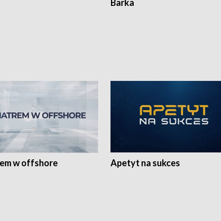
Barka
rem w offshore
Apetyt na sukces