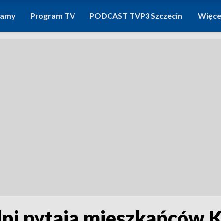
ramy
Program TV
PODCAST TVP3 Szczecin
Więce
ni pytają mieszkańców Ko