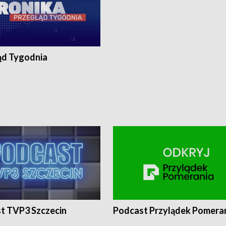
ąd Tygodnia
t TVP3 Szczecin
Podcast Przylądek Pomera