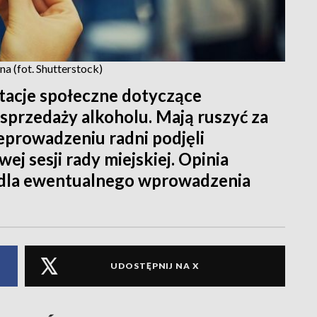
a (fot. Shutterstock)
tacje społeczne dotyczące
przedaży alkoholu. Mają ruszyć za
zeprowadzeniu radni podjęli
j sesji rady miejskiej. Opinia
dla ewentualnego wprowadzenia
UDOSTĘPNIJ NA X