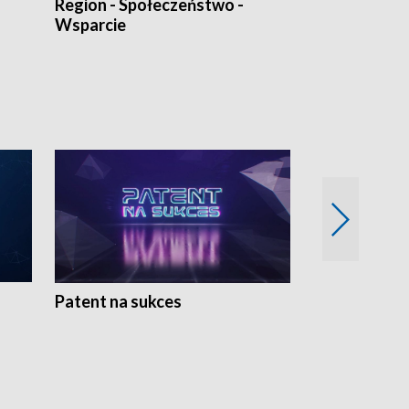
Region - Społeczeństwo -
Bez Barier
Wsparcie
Patent na sukces
Rolnictwo w 