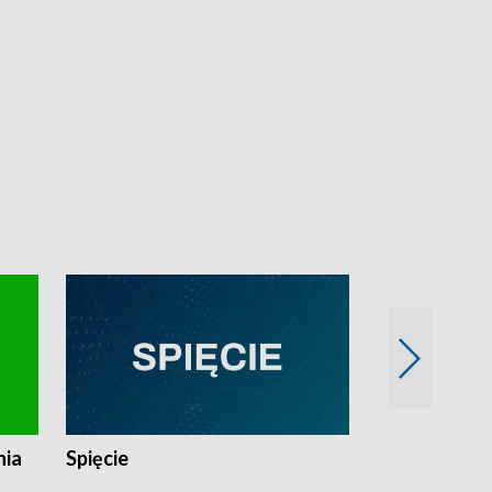
nia
Spięcie
Niedziałkow