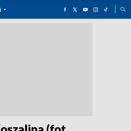
j
szalina (fot.