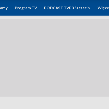
ramy
Program TV
PODCAST TVP3 Szczecin
Więce