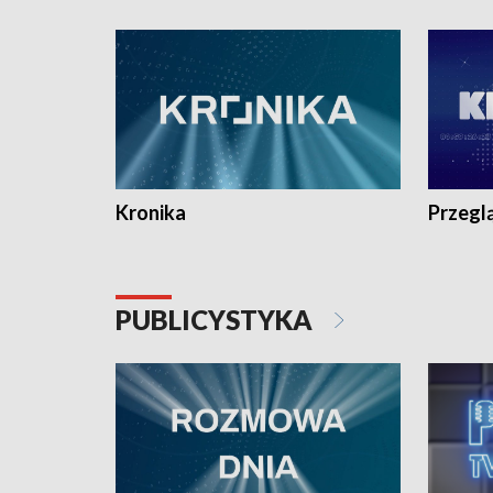
e-mail: kronika@tvp.pl.
e-mail: k
Kronika
Przegl
PUBLICYSTYKA