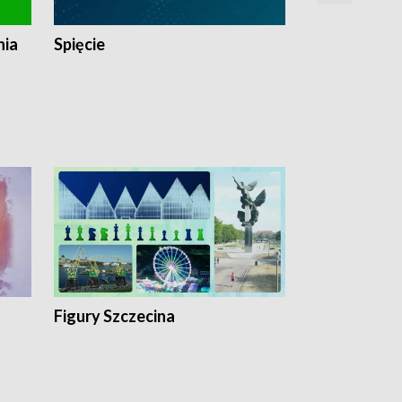
nia
Spięcie
Niedziałkow
Figury Szczecina