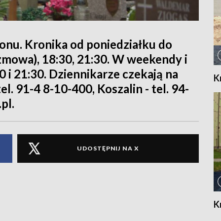
ionu. Kronika od poniedziałku do
rozmowa), 18:30, 21:30. W weekendy i
30 i 21:30. Dziennikarze czekają na
K
l. 91-4 8-10-400, Koszalin - tel. 94-
pl.
UDOSTĘPNIJ NA X
K