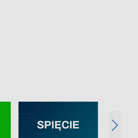
e-mail: kronika@tvp.pl.
e-mail: kronika@t