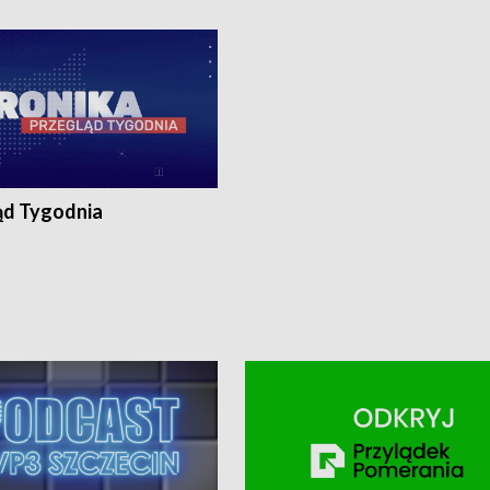
ronika@tvp.pl.
e-mail: kronika@tvp.pl.
ąd Tygodnia