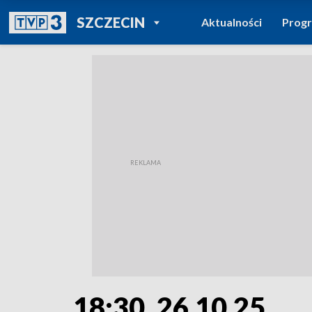
POWRÓT DO
SZCZECIN
Aktualności
Prog
TVP REGIONY
18:30, 26.10.25