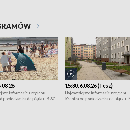
OGRAMÓW
6.08.26
15:30, 6.08.26 (flesz)
jsze informacje z regionu.
Najważniejsze informacje z regionu.
d poniedziałku do piątku 15:30
Kronika od poniedziałku do piątku 1
16:30 (+ rozmowa), 18:30, 21:30.
(flesz), 16:30 (+ rozmowa), 18:30, 21
y i święta 15:30 i 16:30
W weekendy i święta 15:30 i 16:30
8:30 i 21:30. Dziennikarze czekają
(flesz), 18:30 i 21:30. Dziennikarze c
a zgłoszenia: Szczecin - tel. 91-
na Państwa zgłoszenia: Szczecin - te
0, Koszalin - tel. 94-34-50-054,
4 8-10-400, Koszalin - tel. 94-34-50