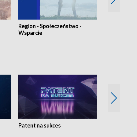
Region - Społeczeństwo -
Bez Barier
Wsparcie
Patent na sukces
Rolnictwo w 