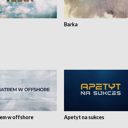
Barka
rem w offshore
Apetyt na sukces