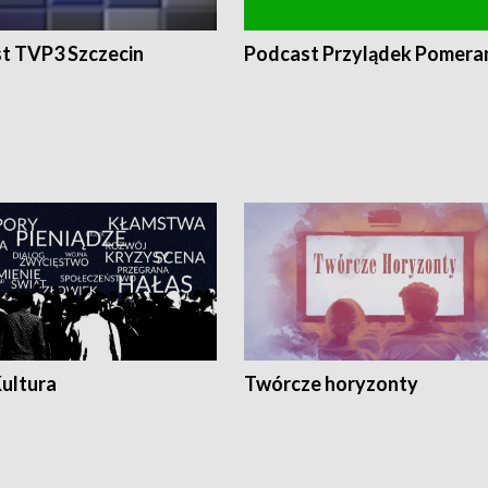
t TVP3 Szczecin
Podcast Przylądek Pomera
Kultura
Twórcze horyzonty