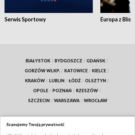
Serwis Sportowy
Europa z Blisk
BIAŁYSTOK
/
BYDGOSZCZ
/
GDAŃSK
/
GORZÓW WLKP.
/
KATOWICE
/
KIELCE
/
KRAKÓW
/
LUBLIN
/
ŁÓDŹ
/
OLSZTYN
/
OPOLE
/
POZNAŃ
/
RZESZÓW
/
SZCZECIN
/
WARSZAWA
/
WROCŁAW
Szanujemy Twoją prywatność
Dołącz do nas: