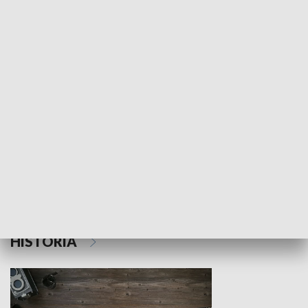
NAUKA I EDUKACJA
Z indeksem w ręku
Droga po suk
HISTORIA