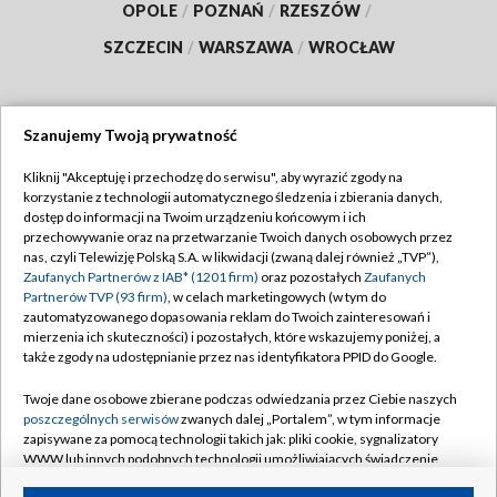
OPOLE
/
POZNAŃ
/
RZESZÓW
/
SZCZECIN
/
WARSZAWA
/
WROCŁAW
Szanujemy Twoją prywatność
Dołącz do nas:
Kliknij "Akceptuję i przechodzę do serwisu", aby wyrazić zgody na
korzystanie z technologii automatycznego śledzenia i zbierania danych,
TVP
dostęp do informacji na Twoim urządzeniu końcowym i ich
Abonament TVP
przechowywanie oraz na przetwarzanie Twoich danych osobowych przez
Regulamin TVP
nas, czyli Telewizję Polską S.A. w likwidacji (zwaną dalej również „TVP”),
Emisja w TVP
Polityka prywatności
Zaufanych Partnerów z IAB* (1201 firm)
oraz pozostałych
Zaufanych
Partnerów TVP (93 firm)
, w celach marketingowych (w tym do
Centrum informacji TVP
Moje zgody
zautomatyzowanego dopasowania reklam do Twoich zainteresowań i
mierzenia ich skuteczności) i pozostałych, które wskazujemy poniżej, a
Naziemna Telewizja Cyfrowa
Pomoc
także zgody na udostępnianie przez nas identyfikatora PPID do Google.
Sklep TVP
Biuro reklamy
Twoje dane osobowe zbierane podczas odwiedzania przez Ciebie naszych
Rada Programowa
Kontakt
poszczególnych serwisów
zwanych dalej „Portalem”, w tym informacje
zapisywane za pomocą technologii takich jak: pliki cookie, sygnalizatory
System NOS
WWW lub innych podobnych technologii umożliwiających świadczenie
dopasowanych i bezpiecznych usług, personalizację treści oraz reklam,
Informacje o nadawcy
Kanały