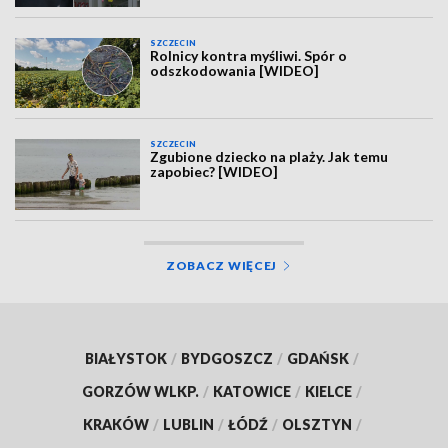
SZCZECIN
Rolnicy kontra myśliwi. Spór o
odszkodowania [WIDEO]
SZCZECIN
Zgubione dziecko na plaży. Jak temu
zapobiec? [WIDEO]
ZOBACZ WIĘCEJ
BIAŁYSTOK
/
BYDGOSZCZ
/
GDAŃSK
/
GORZÓW WLKP.
/
KATOWICE
/
KIELCE
/
KRAKÓW
/
LUBLIN
/
ŁÓDŹ
/
OLSZTYN
/