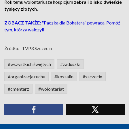
Rok temu wolontariusze hospicjum
zebrali blisko dwieście
tysięcy złotych
.
ZOBACZ TAKŻE:
"Paczka dla Bohatera" powraca. Pomóż
tym, którzy walczyli
Źródło:
TVP3 Szczecin
#wszystkich świętych
#zaduszki
#organizacja ruchu
#koszalin
#szczecin
#cmentarz
#wolontariat