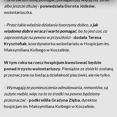
albo jeszcze dłużej
-
powiedziała Dorota Jóźków
,
wolontariuszka.
-
Przez takie właśnie działania tworzymy dobro, a
jak
wiadomo dobro wraca i warto pomagać
, bo to jest coś, co
zaprocentuje na pewno w przyszłości
-
dodała Teresa
Krysztofiak
, koordynatorka wolontariatu w Hospicjum im.
Maksymiliana Kolbego w Koszalinie.
W tym roku na rzecz hospicjum kwestować będzie
ponad trzystu wolontariuszy
. Pieniądze ze zbiórki zostaną
przeznaczone na bieżącą działalność placówki, ale nie tylko.
-
Wymagają te pomieszczenia odmalowania, remontów, są
zużyte meble, więc na to te środki na pewno będziemy
przeznaczać
-
podkreśliła Grażyna Zięba
, dyrektor
hospicjum im. Maksymiliana Kolbego w Koszalinie.