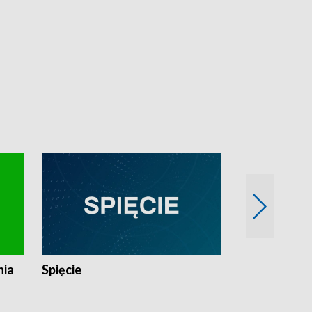
nia
Spięcie
Niedziałkow