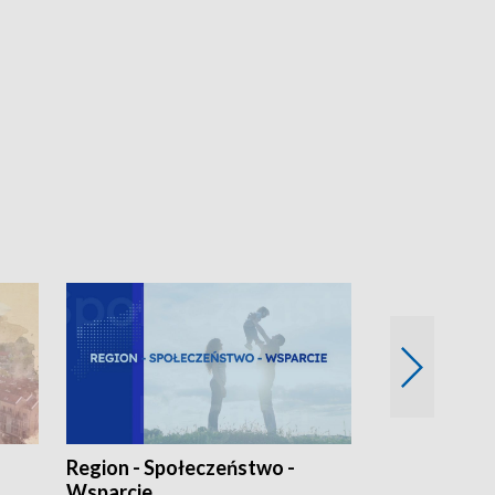
Region - Społeczeństwo -
Bez Barier
Wsparcie