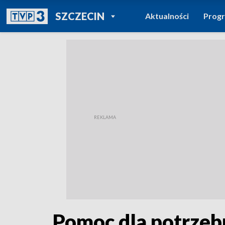
POWRÓT DO
SZCZECIN
Aktualności
Prog
TVP REGIONY
Pomoc dla potrzeb