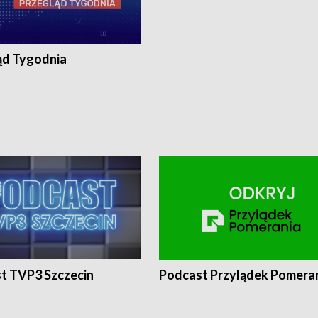
ąd Tygodnia
t TVP3 Szczecin
Podcast Przylądek Pomera