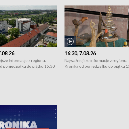
7.08.26
16:30, 7.08.26
jsze informacje z regionu.
Najważniejsze informacje z regionu.
d poniedziałku do piątku 15:30
Kronika od poniedziałku do piątku 1
16:30 (+ rozmowa), 18:30, 21:30.
(flesz), 16:30 (+ rozmowa), 18:30, 21
y i święta 15:30 i 16:30
W weekendy i święta 15:30 i 16:30
8:30 i 21:30. Dziennikarze czekają
(flesz), 18:30 i 21:30. Dziennikarze c
a zgłoszenia: Szczecin - tel. 91-
na Państwa zgłoszenia: Szczecin - te
0, Koszalin - tel. 94-34-50-054,
4 8-10-400, Koszalin - tel. 94-34-50
ronika@tvp.pl.
e-mail: kronika@tvp.pl.