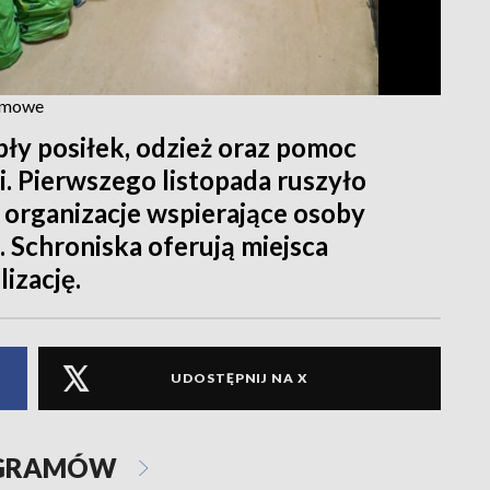
Zimowe
epły posiłek, odzież oraz pomoc
i. Pierwszego listopada ruszyło
 organizacje wspierające osoby
 Schroniska oferują miejsca
izację.
UDOSTĘPNIJ NA X
OGRAMÓW