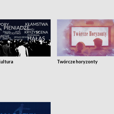
Kultura
Twórcze horyzonty