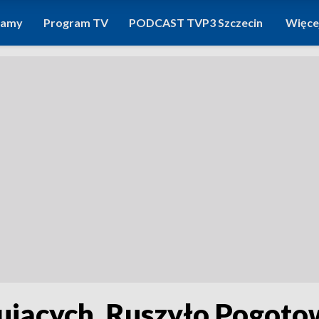
ramy
Program TV
PODCAST TVP3 Szczecin
Więce
ujących. Ruszyło Pogoto