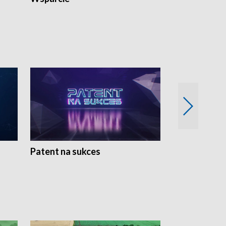
Patent na sukces
Rolnictwo w 