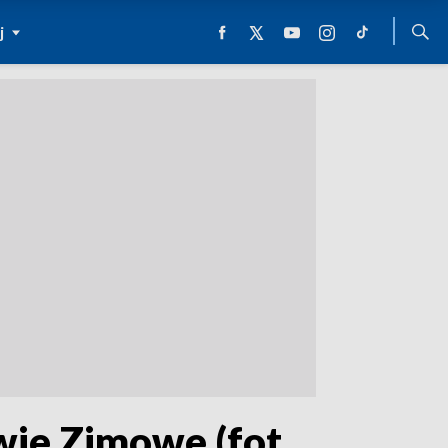
j
wie Zimowe (fot.