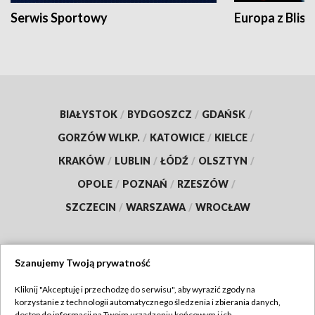
Serwis Sportowy
Europa z Blisk
BIAŁYSTOK
/
BYDGOSZCZ
/
GDAŃSK
/
GORZÓW WLKP.
/
KATOWICE
/
KIELCE
/
KRAKÓW
/
LUBLIN
/
ŁÓDŹ
/
OLSZTYN
/
OPOLE
/
POZNAŃ
/
RZESZÓW
/
SZCZECIN
/
WARSZAWA
/
WROCŁAW
Szanujemy Twoją prywatność
Dołącz do nas:
Kliknij "Akceptuję i przechodzę do serwisu", aby wyrazić zgody na
korzystanie z technologii automatycznego śledzenia i zbierania danych,
TVP
dostęp do informacji na Twoim urządzeniu końcowym i ich