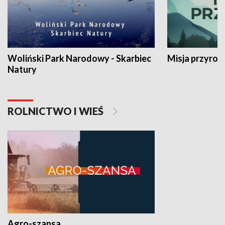
Woliński Park Narodowy - Skarbiec
Misja przyrod
Natury
ROLNICTWO I WIEŚ
Agro-szansa