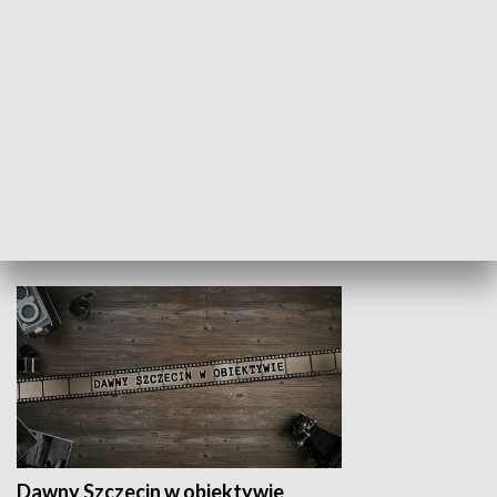
Z indeksem w ręku
Droga po suk
HISTORIA
Dawny Szczecin w obiektywie