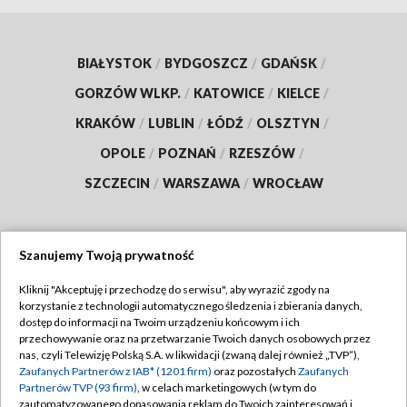
BIAŁYSTOK
/
BYDGOSZCZ
/
GDAŃSK
/
GORZÓW WLKP.
/
KATOWICE
/
KIELCE
/
KRAKÓW
/
LUBLIN
/
ŁÓDŹ
/
OLSZTYN
/
OPOLE
/
POZNAŃ
/
RZESZÓW
/
SZCZECIN
/
WARSZAWA
/
WROCŁAW
Szanujemy Twoją prywatność
Dołącz do nas:
Kliknij "Akceptuję i przechodzę do serwisu", aby wyrazić zgody na
korzystanie z technologii automatycznego śledzenia i zbierania danych,
TVP
dostęp do informacji na Twoim urządzeniu końcowym i ich
Abonament TVP
przechowywanie oraz na przetwarzanie Twoich danych osobowych przez
Regulamin TVP
nas, czyli Telewizję Polską S.A. w likwidacji (zwaną dalej również „TVP”),
Emisja w TVP
Polityka prywatności
Zaufanych Partnerów z IAB* (1201 firm)
oraz pozostałych
Zaufanych
Partnerów TVP (93 firm)
, w celach marketingowych (w tym do
Centrum informacji TVP
Moje zgody
zautomatyzowanego dopasowania reklam do Twoich zainteresowań i