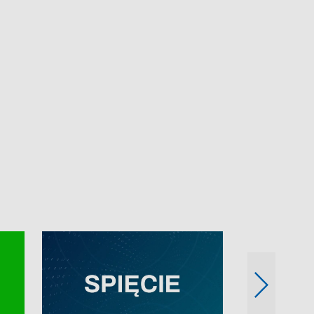
e-mail: kronika@tvp.pl.
e-mail: kronika@t