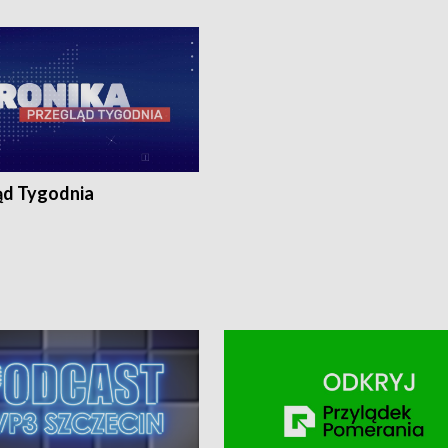
ronika@tvp.pl.
e-mail: kronika@tvp.pl.
ąd Tygodnia