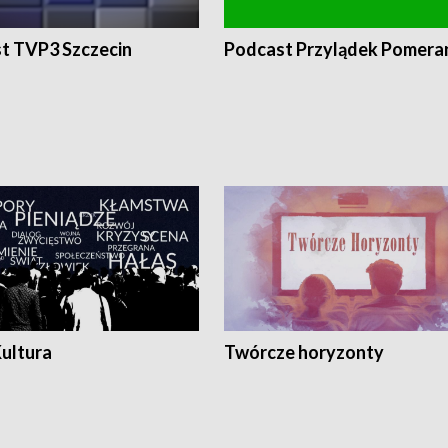
t TVP3 Szczecin
Podcast Przylądek Pomera
Kultura
Twórcze horyzonty