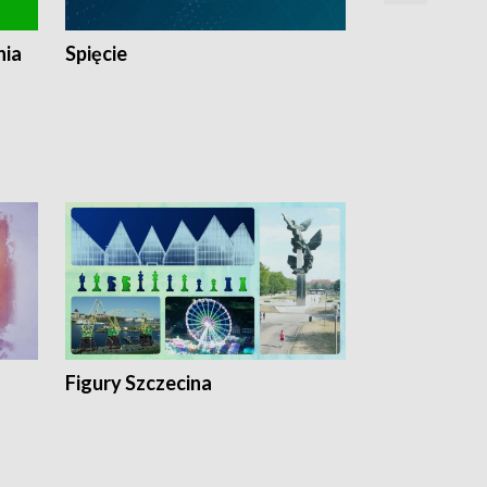
nia
Spięcie
Niedziałkow
Figury Szczecina