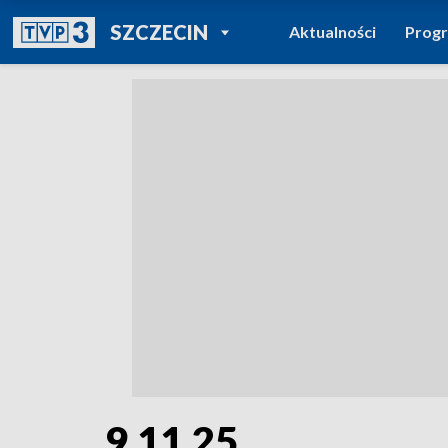
POWRÓT DO
SZCZECIN
Aktualności
Prog
TVP REGIONY
9.11.25