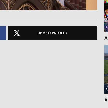
UDOSTĘPNIJ NA X
A
A