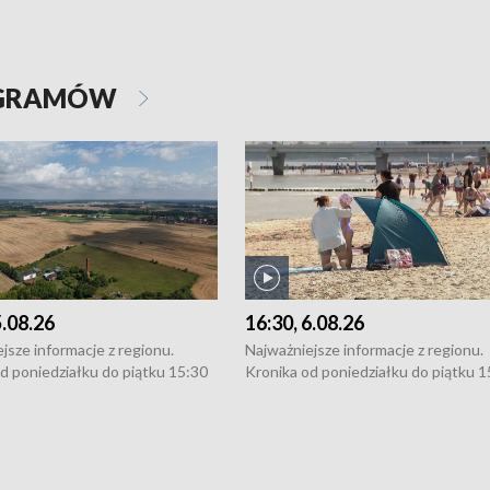
OGRAMÓW
5.08.26
16:30, 6.08.26
jsze informacje z regionu.
Najważniejsze informacje z regionu.
d poniedziałku do piątku 15:30
Kronika od poniedziałku do piątku 1
16:30 (+ rozmowa), 18:30, 21:30.
(flesz), 16:30 (+ rozmowa), 18:30, 21
y i święta 15:30 i 16:30
W weekendy i święta 15:30 i 16:30
8:30 i 21:30. Dziennikarze czekają
(flesz), 18:30 i 21:30. Dziennikarze c
a zgłoszenia: Szczecin - tel. 91-
na Państwa zgłoszenia: Szczecin - te
0, Koszalin - tel. 94-34-50-054,
4 8-10-400, Koszalin - tel. 94-34-50