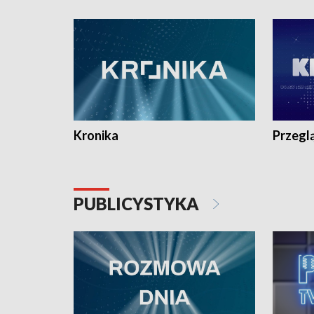
e-mail: kronika@tvp.pl.
e-mail: k
Kronika
Przegl
PUBLICYSTYKA