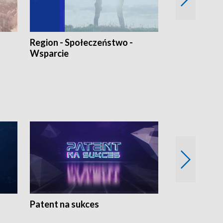
Region - Społeczeństwo -
Bez Barier
Wsparcie
Patent na sukces
Rolnictwo w 