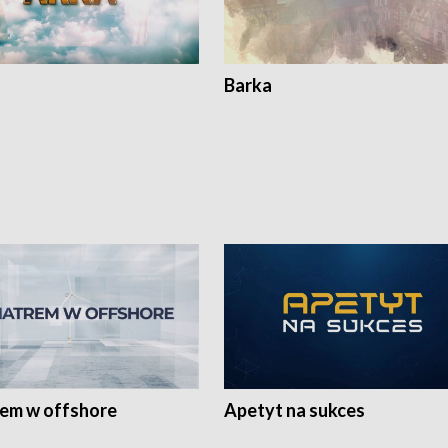
Barka
rem w offshore
Apetyt na sukces