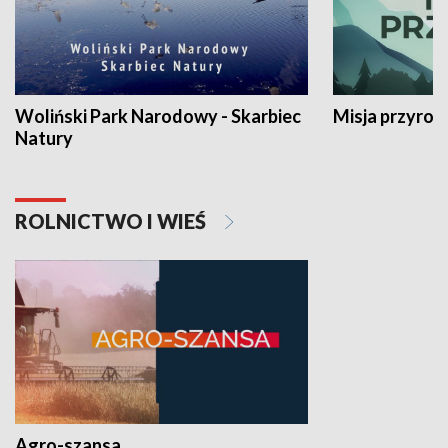
Woliński Park Narodowy - Skarbiec
Misja przyrod
Natury
ROLNICTWO I WIEŚ
Agro-szansa