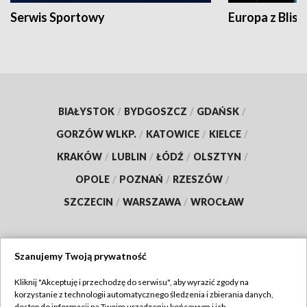
Serwis Sportowy
Europa z Blisk
BIAŁYSTOK
/
BYDGOSZCZ
/
GDAŃSK
/
GORZÓW WLKP.
/
KATOWICE
/
KIELCE
/
KRAKÓW
/
LUBLIN
/
ŁÓDŹ
/
OLSZTYN
/
OPOLE
/
POZNAŃ
/
RZESZÓW
/
SZCZECIN
/
WARSZAWA
/
WROCŁAW
Szanujemy Twoją prywatność
Dołącz do nas:
Kliknij "Akceptuję i przechodzę do serwisu", aby wyrazić zgody na
korzystanie z technologii automatycznego śledzenia i zbierania danych,
TVP
dostęp do informacji na Twoim urządzeniu końcowym i ich