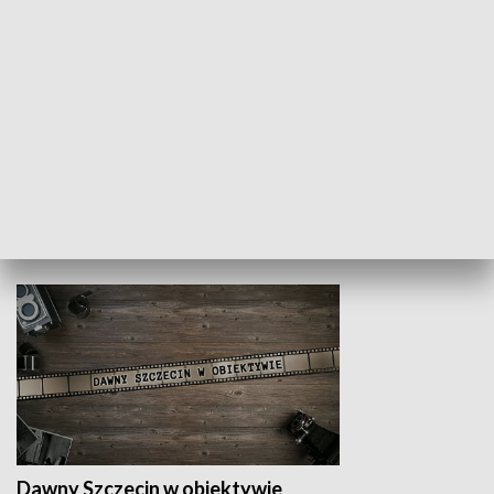
Z indeksem w ręku
Droga po suk
HISTORIA
Dawny Szczecin w obiektywie