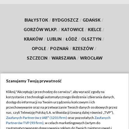
BIAŁYSTOK
/
BYDGOSZCZ
/
GDAŃSK
/
GORZÓW WLKP.
/
KATOWICE
/
KIELCE
/
KRAKÓW
/
LUBLIN
/
ŁÓDŹ
/
OLSZTYN
/
OPOLE
/
POZNAŃ
/
RZESZÓW
/
SZCZECIN
/
WARSZAWA
/
WROCŁAW
Szanujemy Twoją prywatność
Dołącz do nas:
Kliknij "Akceptuję i przechodzę do serwisu", aby wyrazić zgody na
korzystanie z technologii automatycznego śledzenia i zbierania danych,
TVP
dostęp do informacji na Twoim urządzeniu końcowym i ich
Abonament TVP
przechowywanie oraz na przetwarzanie Twoich danych osobowych przez
Regulamin TVP
nas, czyli Telewizję Polską S.A. w likwidacji (zwaną dalej również „TVP”),
Emisja w TVP
Polityka prywatności
Zaufanych Partnerów z IAB* (1201 firm)
oraz pozostałych
Zaufanych
Partnerów TVP (93 firm)
, w celach marketingowych (w tym do
Centrum informacji TVP
Moje zgody
zautomatyzowanego dopasowania reklam do Twoich zainteresowań i